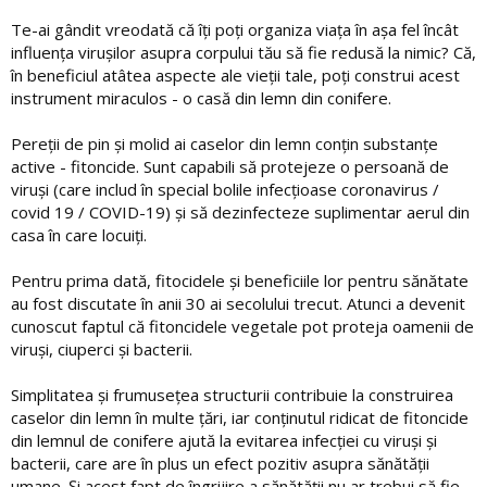
Te-ai gândit vreodată că îți poți organiza viața în așa fel încât
influența virușilor asupra corpului tău să fie redusă la nimic? Că,
în beneficiul atâtea aspecte ale vieții tale, poți construi acest
instrument miraculos - o casă din lemn din conifere.
Pereții de pin și molid ai caselor din lemn conțin substanțe
active - fitoncide. Sunt capabili să protejeze o persoană de
viruși (care includ în special bolile infecțioase coronavirus /
covid 19 / COVID-19) și să dezinfecteze suplimentar aerul din
casa în care locuiți.
Pentru prima dată, fitocidele și beneficiile lor pentru sănătate
au fost discutate în anii 30 ai secolului trecut. Atunci a devenit
cunoscut faptul că fitoncidele vegetale pot proteja oamenii de
viruși, ciuperci și bacterii.
Simplitatea și frumusețea structurii contribuie la construirea
caselor din lemn în multe țări, iar conținutul ridicat de fitoncide
din lemnul de conifere ajută la evitarea infecției cu viruși și
bacterii, care are în plus un efect pozitiv asupra sănătății
umane. Și acest fapt de îngrijire a sănătății nu ar trebui să fie