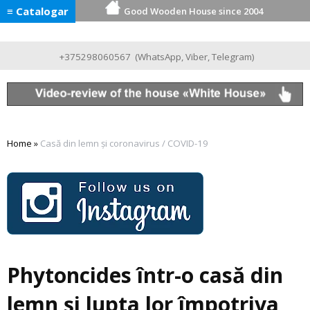
≡ Catalogar
Good Wooden House since 2004
+375298060567
(
WhatsApp
,
Viber
,
Telegram
)
Home
»
Casă din lemn și coronavirus / COVID-19
Phytoncides într-o casă din
lemn și lupta lor împotriva