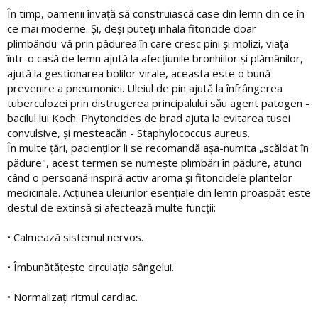
În timp, oamenii învață să construiască case din lemn din ce în
ce mai moderne. Și, deși puteți inhala fitoncide doar
plimbându-vă prin pădurea în care cresc pini și molizi, viața
într-o casă de lemn ajută la afecțiunile bronhiilor și plămânilor,
ajută la gestionarea bolilor virale, aceasta este o bună
prevenire a pneumoniei. Uleiul de pin ajută la înfrângerea
tuberculozei prin distrugerea principalului său agent patogen -
bacilul lui Koch. Phytoncides de brad ajuta la evitarea tusei
convulsive, și mesteacăn - Staphylococcus aureus.
În multe țări, pacienților li se recomandă așa-numita „scăldat în
pădure", acest termen se numește plimbări în pădure, atunci
când o persoană inspiră activ aroma și fitoncidele plantelor
medicinale. Acțiunea uleiurilor esențiale din lemn proaspăt este
destul de extinsă și afectează multe funcții:
• Calmează sistemul nervos.
• Îmbunătățește circulația sângelui.
• Normalizați ritmul cardiac.