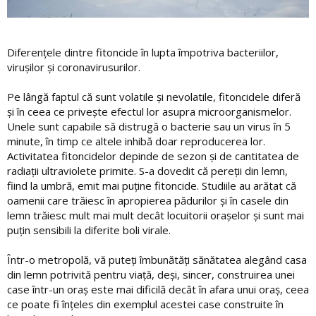
Diferențele dintre fitoncide în lupta împotriva bacteriilor,
virușilor și coronavirusurilor.
Pe lângă faptul că sunt volatile și nevolatile, fitoncidele diferă
și în ceea ce privește efectul lor asupra microorganismelor.
Unele sunt capabile să distrugă o bacterie sau un virus în 5
minute, în timp ce altele inhibă doar reproducerea lor.
Activitatea fitoncidelor depinde de sezon și de cantitatea de
radiații ultraviolete primite. S-a dovedit că pereții din lemn,
fiind la umbră, emit mai puține fitoncide. Studiile au arătat că
oamenii care trăiesc în apropierea pădurilor și în casele din
lemn trăiesc mult mai mult decât locuitorii orașelor și sunt mai
puțin sensibili la diferite boli virale.
Într-o metropolă, vă puteți îmbunătăți sănătatea alegând casa
din lemn potrivită pentru viață, deși, sincer, construirea unei
case într-un oraș este mai dificilă decât în ​​afara unui oraș, ceea
ce poate fi înțeles din exemplul acestei case construite în