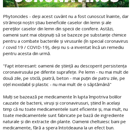
Phytoncides - deși acest cuvânt nu a fost cunoscut înainte, dar
strămoșii noștri știau beneficiile caselor din lemn și ale
pereților caselor din lemn din specii de conifere. Astăzi,
oamenii sunt mai obișnuiți să se bazeze pe substanțe chimice
pentru a combate bacteriile și virusurile (în special coronavirus
/ covid 19 / COVID-19), deși nu s-a inventat încă un remediu
pentru acesta din urmă.
"Fapt interesant: oamenii de știință au descoperit persistența
coronavirusului pe diferite suprafețe. Pe lemn - nu mai mult de
două zile, pe sticlă, piatră, beton - mai puțin de patru zile, pe
oțel inoxidabil și plastic - nu mai mult de o săptămână"
Mulți se bazează pe medicamente în lupta împotriva bolilor
cauzate de bacterii, viruși și coronavirusuri, știind în același
timp că nu toate medicamentele sunt eficiente și, mai mult, nu
toate medicamentele sunt fabricate pe bază de ingrediente
naturale și din extracte din plante. Oamenii cheltuiesc bani pe
medicamente, fără a spera întotdeauna la un efect bun.