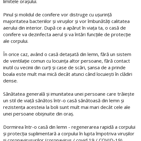
limitele orașului.
Pinul și molidul de conifere vor distruge cu ușurință
majoritatea bacteriilor și virușilor și vor îmbunătăți calitatea
aerului din interior. După ce a apărut în viața ta, o casă de
conifere va dezinfecta aerul și va întări funcțiile de protecție
ale corpului.
În orice caz, având o casă detașată din lemn, fără un sistem
de ventilație comun cu locuința altor persoane, fără contact
inutil cu vecinii din curți și case de scări, șansa de a prinde
boala este mult mai mică decât atunci când locuiești în clădiri
dense.
Sănătatea generală și imunitatea unei persoane care trăiește
un stil de viață sănătos într-o casă sănătoasă din lemn și
rezistența acesteia la boli sunt mult mai mari decât cele ale
unei persoane obișnuite din oraș.
Dormirea într-o casă din lemn - regenerarea rapidă a corpului
și protecția suplimentară a corpului în lupta împotriva virușilor
și coronavirusurilor (coronavirus / covid 19 / COVID-19)