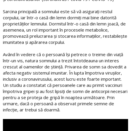
Sarcina principală a somnului este să vă asigurați restul
corpului, iar într-o casă din lemn dormiți mai bine datorită
proprietăților lemnului. Dormitul într-o casă din lemn joacă, de
asemenea, un rol important în procesele metabolice,
promovează prelucrarea și stocarea informațiilor, restabilește
imunitatea și apărarea corpului.
Având în vedere că o persoană își petrece o treime din viață
într-un vis, natura somnului a trezit întotdeauna un interes
crescut al oamenilor de știință. Privarea de somn sa dovedit a
afecta negativ sistemul imunitar. În lupta împotriva virușilor,
inclusiv a coronavirusului, acest lucru este foarte important.
Un studiu a constatat că persoanele care au primit vaccinuri
împotriva gripei și au fost lipsiți de somn de anticorpii necesari
pentru a se proteja de gripă în noaptea următoare. Prin
urmare, dacă o persoană a observat primele semne de
infecție, ar trebui să doarmă.