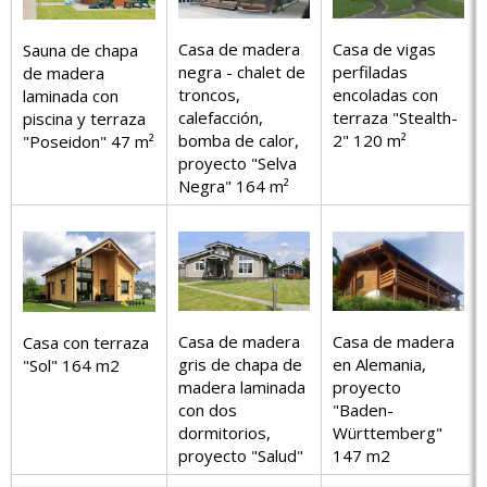
Casa de madera
Casa de vigas
Sauna de chapa
negra - chalet de
perfiladas
de madera
troncos,
encoladas con
laminada con
calefacción,
terraza "Stealth-
piscina y terraza
bomba de calor,
2" 120 m²
"Poseidon" 47 m²
proyecto "Selva
Negra" 164 m²
Casa de madera
Casa de madera
Casa con terraza
gris de chapa de
en Alemania,
"Sol" 164 m2
madera laminada
proyecto
con dos
"Baden-
dormitorios,
Württemberg"
proyecto "Salud"
147 m2