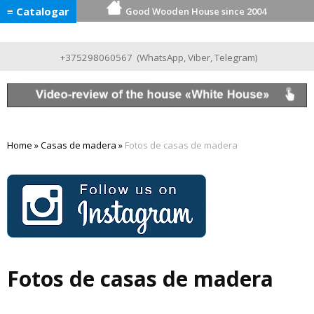
≡ Catalogar
Good Wooden House since 2004
+375298060567
(
WhatsApp
,
Viber
,
Telegram
)
Home
»
Casas de madera
»
Fotos de casas de madera
Fotos de casas de madera