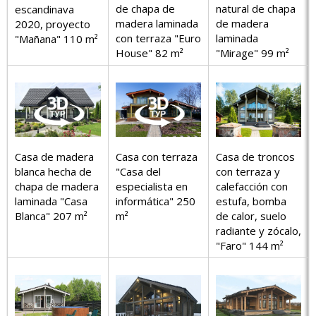
de chapa de
natural de chapa
escandinava
madera laminada
de madera
2020, proyecto
con terraza "Euro
laminada
"Mañana" 110 m²
House" 82 m²
"Mirage" 99 m²
Casa con terraza
Casa de troncos
Casa de madera
"Casa del
con terraza y
blanca hecha de
especialista en
calefacción con
chapa de madera
informática" 250
estufa, bomba
laminada "Casa
m²
de calor, suelo
Blanca" 207 m²
radiante y zócalo,
"Faro" 144 m²