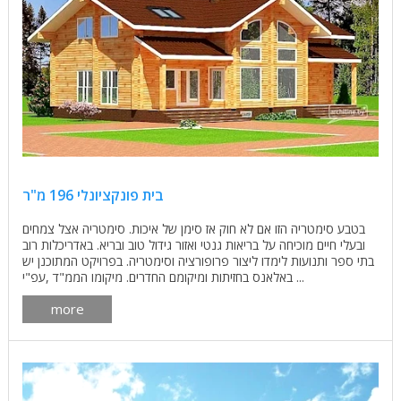
בית פונקציונלי 196 מ"ר
בטבע סימטריה הזו אם לא חוק אז סימן של איכות. סימטריה אצל צמחים
ובעלי חיים מוכיחה על בריאות גנטי ואזור גידול טוב ובריא. באדריכלות רוב
בתי ספר ותנועות לימדו ליצור פרופורציה וסימטריה. בפרויקט המתוכנן יש
באלאנס בחזיתות ומיקומם החדרים. מיקומו הממ"ד ,עפ"י ...
more