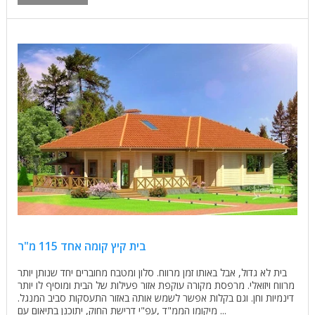
בית קיץ קומה אחד 115 מ"ר
בית לא גדול, אבל באותו זמן מרווח. סלון ומטבח מחוברים יחד שנותן יותר
מרווח ויזואלי. מרפסת מקורה עוקפת אזור פעילות של הבית ומוסיף לו יותר
דינמיות וחן. וגם בקלות אפשר לשמש אותה באזור התעסקות סביב המנגל.
מיקומו הממ"ד ,עפ"י דרישת החוק, יתוכנן בתיאום עם ...