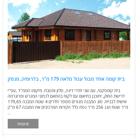
בית קומה אחד מבול עגול מלאה 179 מ"ר, בלרוסיה, מנסק
בית קומפקטי, עם שני חדרי דינה, סלון ומטבח. מיקומו הממ"ד ,עפ"י
דרישת החוק, יתוכנן בתיאום עם לקוח בהתאם לנתוני המגרש ופרוגרמה
אישית לבנייה. סוג המבנה מגורים מספר חדרים 4 שטח המבנה 179,65
מ"ר שטח הגג 256 מ"ר נפח כלל הקירות המרכיבים את המבנה 67 מ"ק
...
more