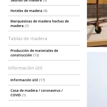
Saunas de madera
3
Hoteles de madera
6
Marquesinas de madera hechas de
madera
1
Tablas de madera
Producción de materiales de
construcción
13
Información útil
Información útil
17
Сasa de madera / coronavirus /
COVID
1