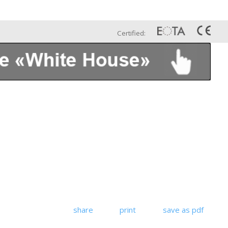
Esp
Galería
Contáctenos
Certified:
share
print
save as pdf