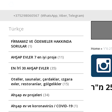
Good Wooden House since 2004
+375298060567
(
WhatsApp
,
Viber
,
Telegram
)
Türkçe
FİRMAMIZ VE ÖDEMELER HAKKINDA
SORULAR
1
Home
»
AHŞAP EVLER 7 en iyi proje
11
EN İYİ 30 AHŞAP EVLER
35
Oteller, saunalar, çardaklar, ızgara
evler, restoranlar, gölgelikler
15
Ahşap ev projeleri
34
Ahşap ev ve koronavirüs / COVID-19
1