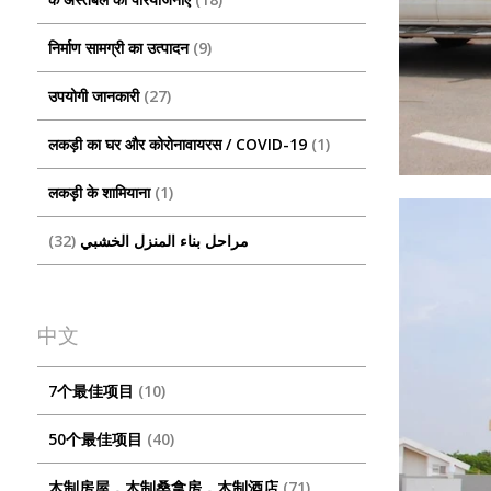
निर्माण सामग्री का उत्पादन
9
उपयोगी जानकारी
27
लकड़ी का घर और कोरोनावायरस / COVID-19
1
लकड़ी के शामियाना
1
مراحل بناء المنزل الخشبي
32
中文
7个最佳项目
10
50个最佳项目
40
木制房屋，木制桑拿房，木制酒店
71