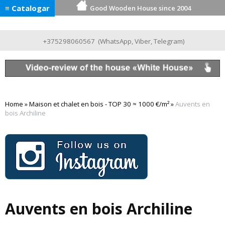
≡ Catalogar
Good Wooden House since 2004
+375298060567
(
WhatsApp
,
Viber
,
Telegram
)
Home
»
Maison et chalet en bois - TOP 30 ≈ 1000 €/m²
»
Auvents en
bois Archiline
Auvents en bois Archiline