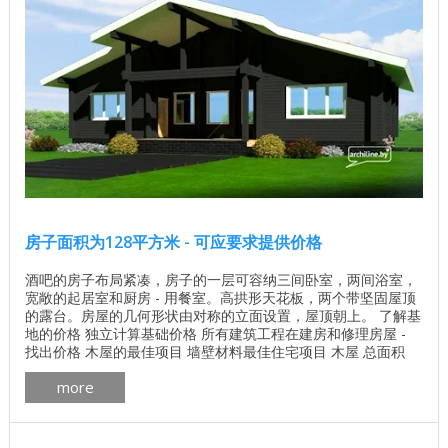
房子面积为128平方米 - 可应要求提供价格
酒吧的房子布局紧凑，房子的一层可容纳三间卧室，两间浴室，
宽敞的起居室和厨房 - 用餐室。高拱形天花板，两个带坚固屋顶
的露台。房屋的几何形状由对称的立面设置，屋顶朝上。 了解基
地的价格 独立计算基础价格 所有建筑工程在建房和修理房屋 -
找出价格 木屋的最佳项目 墙壁材料最佳住宅项目 木屋 总面积
128.22平方米 生活区 118.69平方米 楼层数 1 屋顶面积 245.30
more
平方米 墙体材料的体积 84.60立方米 一套墙壁材料，其他选项也
是可能的。 光束轮廓天然水分含量200x150mm ...