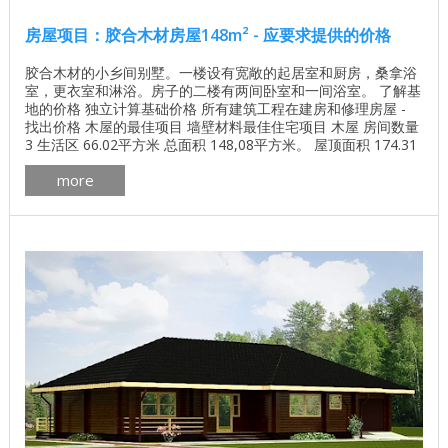
房屋项目：胶合木材房屋148m² - 应要求提供的价格
胶合木材的小乡间别墅。一楼设有宽敞的起居室和厨房，桑拿浴
室，更衣室和淋浴。房子的二楼有两间卧室和一间浴室。 了解基
地的价格 独立计算基础价格 所有建筑工程在建房和修理房屋 -
找出价格 木屋的最佳项目 墙壁材料最佳住宅项目 木屋 房间数量
3 生活区 66.02平方米 总面积 148,08平方米。 屋顶面积 174.31
平方米 一楼面积 76.56平方米 阳台 8.24平方米 二楼面积 56.00
more
平方米。 墙体材料的体积 68.02立方米 一套墙壁材料，其他选项
也是可能的。 ...