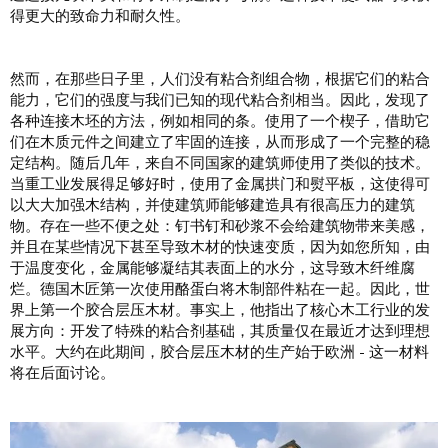
得更大的致命力和耐久性。
然而，在那些日子里，人们没有粘合剂组合物，根据它们的粘合
能力，它们的强度与我们已知的现代粘合剂相当。因此，发现了
各种连接木坯的方法，例如相同的条。使用了一个楔子，借助它
们在木质元件之间建立了牢固的连接，从而形成了一个完整的稳
定结构。随后几年，来自不同国家的建筑师使用了类似的技术。
当重工业发展得足够好时，使用了金属拱门和熨平板，这使得可
以大大加强木结构，并使建筑师能够建造具有很高压力的建筑
物。存在一些不便之处：钉书钉和砂浆不会给建筑物带来美感，
并且在某些情况下甚至导致木材的快速变质，因为如您所知，由
于温度变化，金属能够凝结其表面上的水分，这导致木纤维腐
烂。德国木匠第一次使用酪蛋白将木制部件粘在一起。因此，世
界上第一个胶合层压木材。事实上，他指出了核心木工行业的发
展方向：开发了特殊的粘合剂基础，其质量仅在最近才达到理想
水平。大约在此期间，胶合层压木材的生产始于欧洲 - 这一材料
将在后面讨论。