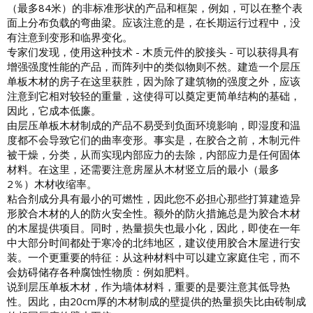
（最多84米）的非标准形状的产品和框架，例如，可以在整个表
面上分布负载的弯曲梁。应该注意的是，在长期运行过程中，没
有注意到变形和临界变化。
专家们发现，使用这种技术 - 木质元件的胶接头 - 可以获得具有
增强强度性能的产品，而阵列中的类似物则不然。建造一个层压
单板木材的房子在这里获胜，因为除了建筑物的强度之外，应该
注意到它相对较轻的重量，这使得可以奠定更简单结构的基础，
因此，它成本低廉。
由层压单板木材制成的产品不易受到负面环境影响，即湿度和温
度都不会导致它们的曲率变形。事实是，在胶合之前，木制元件
被干燥，分类，从而实现内部应力的去除，内部应力是任何固体
材料。在这里，还需要注意房屋从木材竖立后的最小（最多
2％）木材收缩率。
粘合剂成分具有最小的可燃性，因此您不必担心那些打算建造异
形胶合木材的人的防火安全性。额外的防火措施总是为胶合木材
的木屋提供项目。同时，热量损失也最小化，因此，即使在一年
中大部分时间都处于寒冷的北纬地区，建议使用胶合木屋进行安
装。一个更重要的特征：从这种材料中可以建立家庭住宅，而不
会妨碍储存各种腐蚀性物质：例如肥料。
说到层压单板木材，作为墙体材料，重要的是要注意其低导热
性。因此，由20cm厚的木材制成的壁提供的热量损失比由砖制成