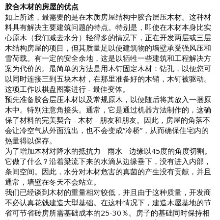
胶合木材的房屋的优点
如上所述，最需要的是在木质房屋结构中胶合层压木材。这种材
料具有解决主要建筑问题的特点。特别是，即使在木材本身比实
心原木（我们减去水分）轻得多的情况下，正在开发两层或三层
木结构房屋的项目，但其质量足以使建筑物的墙壁承受强风压和
雪荷载。有一定的安全余地，这是以牺牲一些建筑和工程解决方
案为代价的。最简单的方法是用木钉固定木材：钻孔，以便您可
以同时连接三到五块木材，在那里准备好的木销，木钉被驱动。
这项工作以棋盘图案进行 - 最佳变体。
预先准备胶合层压木材以及常规原木，以便随后将其放入一捆原
木中。特别注意角接头。通常，它是通过机器方法制作的，这确
保了材料的完美契合 - 木材 - 朋友和朋友。因此，房屋的角落不
会让冷空气从外面流出，也不会变成“冷桥”，从而确保住宅内的
热量得以保存。
为了增加木材对降水的抵抗力 - 雨水 - 边缘以45度的角度切割。
它做了什么？沿着梁流下来的水滴从边缘垂下，没有进入内部，
条间空间。因此，水分对木材危害的真菌的产生没有贡献，并且
通常，墙壁在冬天不会站立。
我们已经谈到木材的重量相对较低，并且由于这种质量，开发商
不必认真花钱建造大型基础。在这种情况下，建造木屋基地的节
省可节省砖房所需基础成本的25-30％。房子的基础同时保持相