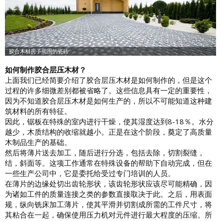
如何制作胶合层压木材？
上面我们已经简要介绍了胶合层压木材是如何制作的，但是这个
过程的许多细微差别都被省略了。这些信息具有一定的重要性，
因为不知道胶合层压木材是如何生产的，所以不可能知道这种建
筑材料的所有特征。
因此，锯板在特殊的室内进行干燥，使其湿度达到8-18％。水分
越少，木质结构的收缩就越小。正是在这个阶段，奠定了高质量
木制品生产的基础。
然后将薄片送去加工，随后进行分选，包括去除，切割裂缝，
结，斜面等。这项工作通常在特殊设备的帮助下自动完成，但在
一些生产公司中，它是委托给受过专门培训的人员。
在薄片的边缘处切出齿轮形状，该齿轮形状应该尽可能精确，因
为诸如工件的质量连接之类的参数直接取决于此。之后，用表面
规，纵向铣床加工薄片，使其平滑并切割成所需的工件尺寸，将
其粘合在一起，确保使用压力机对元件进行最大程度的压缩。所