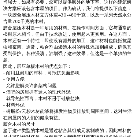
当强大，如果有必要，您可以提供额外的地下室。这样的建筑解
决方案应该包含木屋的项目。作为确认，我们将提供以下信息：
一块胶合层压木材立方体重430-480千克，以及一系列天然水分
含量700千克的木材。
胶合层压木材是一种耐用的材料。在操作时间方面，它与通常的
松树原木相当，但由于技术改进，使用起来更实用。在这方面，
木材还有一个特性：即使没有额外的加工，这种材料也能抵抗昆
虫和霉菌。通常，粘合剂由渗透木材的特殊添加剂组成，确保其
受到保护。各种浸渍，油增强了这种效果，但这是一个单独的主
题。
因此，层压单板木材的优点如下：
- 耐用且耐用的材料，可抵抗负面影响;
- 使用方便;
- 允许您解决许多架构问题;
- 酒吧的房屋拥有迷人的现代外观;
- 就导热性而言，木材不逊于硅酸盐块;
- 材料环保;
- 树脂松/云杉木材能够将挥发性物质排放到周围空间，这对生活
在房屋内的人们的健康有益。
胶合木材的尺寸
鉴于这种类型的木材是通过粘合其组成元素制成的，因此材料的
尺寸可以绝对任意。这解释了木制建筑材料市场提供各种尺寸的