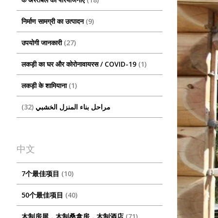
निर्माण सामग्री का उत्पादन
9
उपयोगी जानकारी
27
लकड़ी का घर और कोरोनावायरस / COVID-19
1
लकड़ी के शामियाना
1
32
مراحل بناء المنزل الخشبي
中文
7个最佳项目
10
50个最佳项目
40
木制房屋，木制桑拿房，木制酒店
71