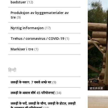
badstuer
12
Produksjon av byggematerialer av
tre
9
Nyttig informasjon
17
Trehus / coronavirus / COVID-19
1
Markiser i tre
1
हिन्दी
लकड़ी के मकान. 7 सबसे अच्छे घर
9
लकड़ी के आवास शीर्ष 45 परियोजनाएं
34
लकड़ी के घरों, लकड़ी के सौना, लकड़ी के होटल, लकड़ी
के अस्तबल की परियोजनाएं
18