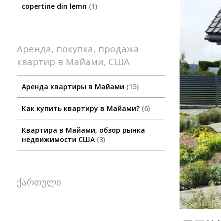
copertine din lemn
1
Аренда, покупка, продажа
квартир в Майами, США
Аренда квартиры в Майами
15
Как купить квартиру в Майами?
6
Квартира в Майами, обзор рынка
недвижимости США
3
ქართული