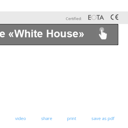
Esp
Galería
Contáctenos
Certified:
video
share
print
save as pdf