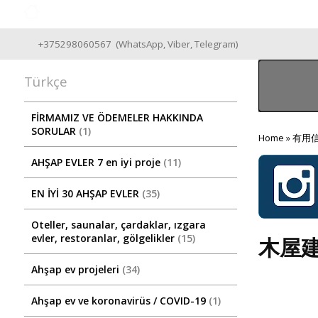
Good Wooden House since 2004
+375298060567
(
WhatsApp
,
Viber
,
Telegram
)
Türkçe
FİRMAMIZ VE ÖDEMELER HAKKINDA
SORULAR
1
Home
»
有用
AHŞAP EVLER 7 en iyi proje
11
EN İYİ 30 AHŞAP EVLER
35
Oteller, saunalar, çardaklar, ızgara
evler, restoranlar, gölgelikler
15
木屋
Ahşap ev projeleri
34
Ahşap ev ve koronavirüs / COVID-19
1