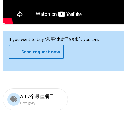
If you want to buy “和平”木房子99米² , you can:
Send request now
All 7个最佳项目
Category