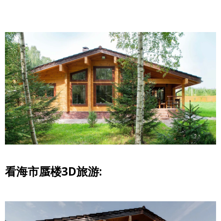
看海市蜃楼3D旅游: