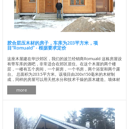
胶合层压木材的房子，车库为203平方米，项
目“Romuald” - 根据要求定价
这座木屋建在华沙郊区，我们的波兰经销商Romuald 这栋房屋设
有带车库的酒吧，非常适合在郊区居住。在这个木屋的两个楼
层，一楼有五个房间，一个厨房，一个书房，两个浴室和两个露
台。 总面积为203.5平方米。该项目由200x150毫米的木材制
成，同样的房屋可以用天然水分和技术干燥的原木建造。墙体材
料的体积为61.18m³。 木屋 房间数量 五 生活区 97.3平方米 总面
more
积 203.5平方米 一楼面积 95.17平方米 二楼面积 108.34平方米
屋顶面积 224.76平方米 楼层数 2 ...