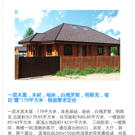
一层木屋，木材，地块，白俄罗斯，明斯克，项
目“暖”179平方米 - 根据要求定价
一层木质木屋 - 179平方米，条形基础，瓷砖，白俄罗斯，明斯
克 总面积为179.65平方米，住宅面积为80.80平方米。一楼面积
约143平方米，屋顶占地面积142.91平方米。 三间卧室，一楼两
间，阁楼一间;宽敞的客厅，通往露台的出口，浴室，大厅，厨
房，两个露台。 该项目由200x150自然湿度的异形囊组成，但其