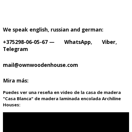
We speak english, russian and german:
+375298-06-05-67
—
WhatsApp
,
Viber
,
Telegram
mail@ownwoodenhouse.com
Mira más:
Puedes ver una reseña en video de la casa de madera
"Casa Blanca" de madera laminada encolada Archiline
Houses: