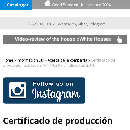
≡ Catalogar
Good Wooden House since 2004
+375298060567
(
WhatsApp
,
Viber
,
Telegram
)
Home
»
Información útil
»
Acerca de la compañía
»
Certificado de
producción europeo ETA 14/0367 ampliado en 2019
Certificado de producción