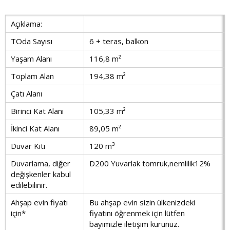
Açıklama:
TOda Sayısı
6 + teras, balkon
Yaşam Alanı
116,8 m²
Toplam Alan
194,38 m²
Çatı Alanı
Birinci Kat Alanı
105,33 m²
İkinci Kat Alanı
89,05 m²
Duvar Kiti
120 m³
Duvarlama, diğer
D200 Yuvarlak tomruk,nemlilik12%
değişkenler kabul
edilebilinir.
Ahşap evin fiyatı
Bu ahşap evin sizin ülkenizdeki
için*
fiyatını öğrenmek için lütfen
bayimizle iletişim kurunuz.