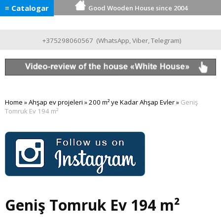
≡ Catalogar
Good Wooden House since 2004
+375298060567
(
WhatsApp
,
Viber
,
Telegram
)
Home
»
Ahşap ev projeleri
»
200 m² ye Kadar Ahşap Evler
»
Geniş
Tomruk Ev 194 m²
Geniş Tomruk Ev 194 m²