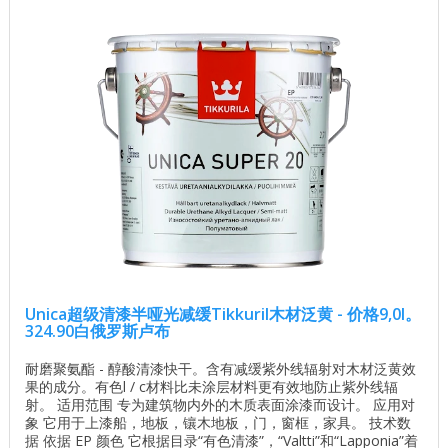
Unica超级清漆半哑光减缓Tikkuril木材泛黄 - 价格9,0l。
324.90白俄罗斯卢布
耐磨聚氨酯 - 醇酸清漆快干。含有减缓紫外线辐射对木材泛黄效
果的成分。有色l / c材料比未涂层材料更有效地防止紫外线辐
射。 适用范围 专为建筑物内外的木质表面涂漆而设计。 应用对
象 它用于上漆船，地板，镶木地板，门，窗框，家具。 技术数
据 依据 EP 颜色 它根据目录“有色清漆”，“Valtti”和“Lapponia”着