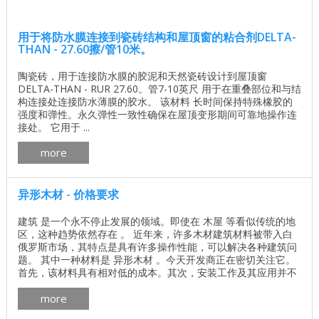
用于将防水膜连接到瓷砖结构和屋顶窗的粘合剂DELTA-
THAN - 27.60擦/管10米。
陶瓷砖，用于连接防水膜的胶泥和天然瓷砖设计到屋顶窗
DELTA-THAN - RUR 27.60。管7-10英尺 用于在重叠部位和与结
构连接处连接防水薄膜的胶水。 该材料 长时间保持特殊橡胶的
强度和弹性。永久弹性一致性确保在屋顶变形期间可靠地操作连
接处。 它用于 ...
more
异形木材 - 价格要求
建筑 是一个永不停止发展的领域。即使在 木屋 等看似传统的地
区，这种趋势依然存在 。 近年来，许多木材建筑材料被带入白
俄罗斯市场，其特点是具有许多操作性能，可以解决各种建筑问
题。 其中一种材料是 异形木材 。今天开发商正在密切关注它。
首先，该材料具有相对低的成本。其次，安装工作及其应用并不
困难，因此，从杆上建造房屋是在尽可能短的时间间隔内进行
more
的。第三，木材本身是环保的，因此作为主要建筑材料的异形木
材是由那些希望与环境和谐相处的人选择的，他们坚持健康的生