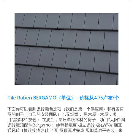
活方式，希望融入潮流并满足当前的需求。 ...
Tile Roben BERGAMO（单位） - 价格从4.75卢布/个
下面你可以看到瓷砖颜色选项（我们是第一个供应商）和有盖房
屋的例子（自己的安装团队） 1.无烟煤： 黑木屋 - 木屋，项
目“黑森林” 灰色： 在波兰，层压单板木材的房子，项目“太阳” 陶
瓷砖屋顶配件Bergamo： 岭带状疱疹 极左瓷砖 极右瓷砖 烟瓦
通风砖 T恤连接溜冰鞋 半瓦 屋顶瓦片完成 贝加莫扁平瓷砖 - 来