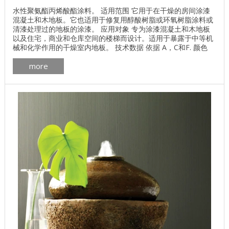
水性聚氨酯丙烯酸酯涂料。 适用范围 它用于在干燥的房间涂漆
混凝土和木地板。它也适用于修复用醇酸树脂或环氧树脂涂料或
清漆处理过的地板的涂漆。 应用对象 专为涂漆混凝土和木地板
以及住宅，商业和仓库空间的楼梯而设计。适用于暴露于中等机
械和化学作用的干燥室内地板。 技术数据 依据 A，C和F. 颜色
根据目录“地板”。 颜色目录 颜色目录地板覆盖物 光泽度 半光 建
more
筑材料排放等级 M1 消费 5 - 7平方米/升。 塔拉 0.9升，2.7升，
9升，18升 溶剂 水 申请方法 用刷子或滚筒涂抹。 ...