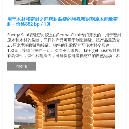
用于木材和密封之间密封裂缝的特殊密封剂原木能量密
封 - 价格882 bp / 19l
Enerqy Seal裂缝密封胶是由Perma-Chink专门开发的，用于密封
原木和木材的裂缝，同样的产品可用于制造接缝。该产品最适合
2.5厘米宽的裂缝和接缝。独特的乳胶配方可使木材变形达
150％，接缝可拉伸一到五次而不会破裂。 Energeti Seal密封具
有高弹性，弹性和附着力，可确保接缝遵循材料的自然运动 - 木
材。用这种工具处理的接缝和裂缝可以在不增加尺寸的情况下拉
more
伸和收缩。 不同的颜色可以让你缝合和隐形或对比。在2至8周完
全干燥后，表面需要浸渍处理以保护木材。推荐的应用温度为+
...