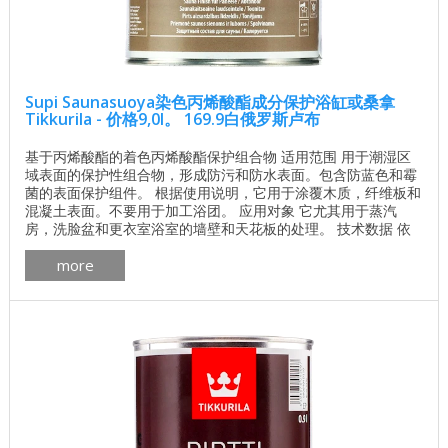
Supi Saunasuoya染色丙烯酸酯成分保护浴缸或桑拿
Tikkurila - 价格9,0l。 169.9白俄罗斯卢布
基于丙烯酸酯的着色丙烯酸酯保护组合物 适用范围 用于潮湿区
域表面的保护性组合物，形成防污和防水表面。包含防蓝色和霉
菌的表面保护组件。 根据使用说明，它用于涂覆木质，纤维板和
混凝土表面。不要用于加工浴团。 应用对象 它尤其用于蒸汽
房，洗脸盆和更衣室浴室的墙壁和天花板的处理。 技术数据 依
据 EP 颜色 根据目录“彩绘清漆”和“Lapponia”。 颜色目录 颜色目
more
录有色清漆和颜色目录“Lapponia” 光泽度 半 建筑材料排放等级
M1 消费 8-12平方米/升。 塔拉 ...