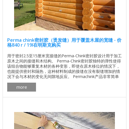
Perma chink密封胶（烫发缝）用于覆盖木屋的宽缝 - 价
格840 r / 19l在明斯克购买
用于密封2.5至15厘米宽接缝的Perma-Chink密封胶设计用于加工
原木之间的接缝和木结构。 Perma-Chink密封胶独特的弹性使得
该组合物能够重复木材的各种变形，即使在原木移位的情况下，
也能提供密封和隔热，这种材料制成的接缝在没有裂缝增加的情
况下会与木材的变化无间隙地反应。 Permachink产品非常简单
方便，可以保护木屋。它适用于原木和天然水分木材，技术干燥
more
木材，胶合层压木材，包括用各种方法处理的木质表面，确保高
强度附着力。 ...