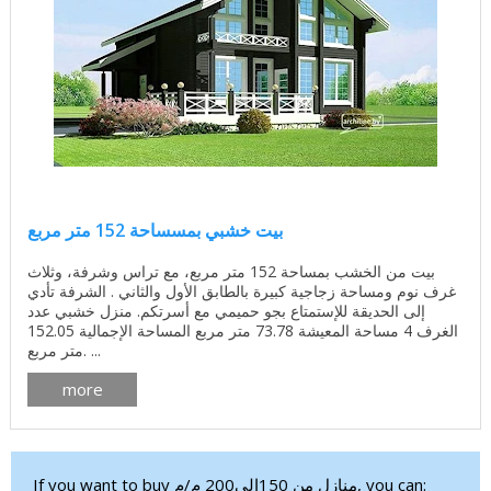
بيت خشبي بمسساحة 152 متر مربع
بيت من الخشب بمساحة 152 متر مربع، مع تراس وشرفة، وثلاث
غرف نوم ومساحة زجاجية كبيرة بالطابق الأول والثاني . الشرفة تأدي
إلى الحديقة للإستمتاع بجو حميمي مع أسرتكم. منزل خشبي عدد
الغرف 4 مساحة المعيشة 73.78 متر مربع المساحة الإجمالية 152.05
متر مربع. ...
more
If you want to buy منازل من 150الى200 م/م, you can: