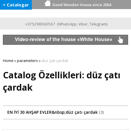
≡ Catalogar
Good Wooden House since 2004
+375298060567
(
WhatsApp
,
Viber
,
Telegram
)
Home
»
parameters
»
düz çatı çardak
Catalog Özellikleri: düz çatı
çardak
EN İYİ 30 AHŞAP EVLER&nbsp;düz çatı çardak
3