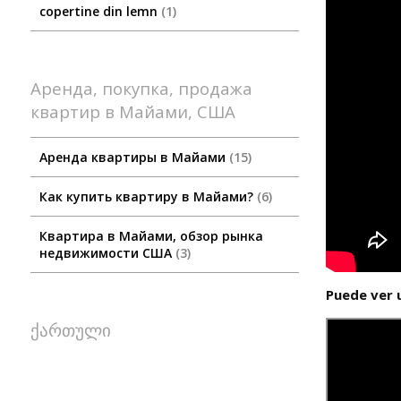
copertine din lemn
1
Аренда, покупка, продажа
квартир в Майами, США
Аренда квартиры в Майами
15
Как купить квартиру в Майами?
6
Квартира в Майами, обзор рынка
недвижимости США
3
Puede ver 
ქართული