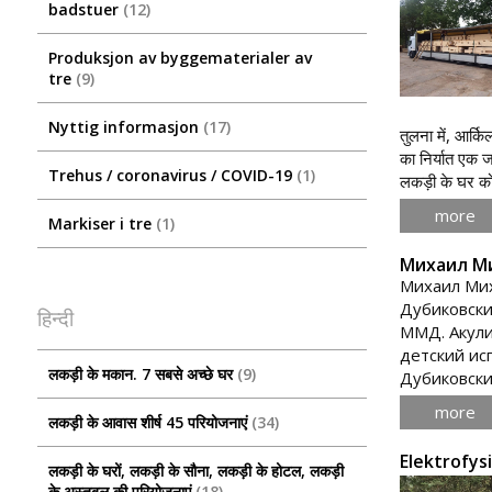
badstuer
12
Produksjon av byggematerialer av
tre
9
Nyttig informasjon
17
तुलना में, आर्क
का निर्यात एक ज
Trehus / coronavirus / COVID-19
1
लकड़ी के घर को 
more
Markiser i tre
1
Михаил Ми
Михаил Мих
Дубиковски
हिन्दी
ММД. Акули
детский ис
लकड़ी के मकान. 7 सबसे अच्छे घर
9
Дубиковски
more
लकड़ी के आवास शीर्ष 45 परियोजनाएं
34
Elektrofy
लकड़ी के घरों, लकड़ी के सौना, लकड़ी के होटल, लकड़ी
के अस्तबल की परियोजनाएं
18