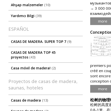
музыкантов
Ahşap malzemeler
10
→ 3 000 00
взаимодейс
Yardımcı Bilgi
39
more
ESPAÑOL
Conception
CASAS DE MADERA. SUPER TOP 7
9
CASAS DE MADERA TOP 45
proyectos
43
premiers po
Casa móvil de madera!
2
créé en coup
sont encore 
Proyectos de casas de madera,
conception d
saunas, hoteles
more
松树的物理
Casas de madera
13
松树的高度通
0.8-1