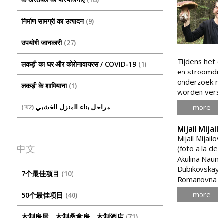
निर्माण सामग्री का उत्पादन
9
उपयोगी जानकारी
27
Tijdens het
लकड़ी का घर और कोरोनावायरस / COVID-19
1
en stroomdi
onderzoek n
लकड़ी के शामियाना
1
worden versc
32
مراحل بناء المنزل الخشبي
more
Mijail Mij
Mijail Mijai
中文
(foto a la 
Akulina Nau
Dubikovskaya
7个最佳项目
10
Romanovna Z
more
50个最佳项目
40
木制房屋，木制桑拿房，木制酒店
71