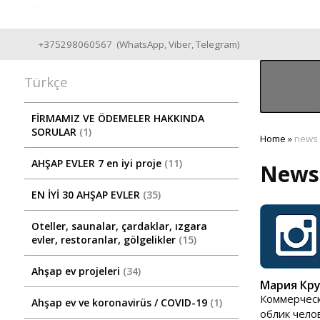
Good Wooden House since 2004
+375298060567
(
WhatsApp
,
Viber
,
Telegram
)
Türkçe
FİRMAMIZ VE ÖDEMELER HAKKINDA
SORULAR
1
Home
»
news
AHŞAP EVLER 7 en iyi proje
11
News
EN İYİ 30 AHŞAP EVLER
35
Oteller, saunalar, çardaklar, ızgara
evler, restoranlar, gölgelikler
15
Ahşap ev projeleri
34
Мария Крук
Коммерческ
Ahşap ev ve koronavirüs / COVID-19
1
облик чело