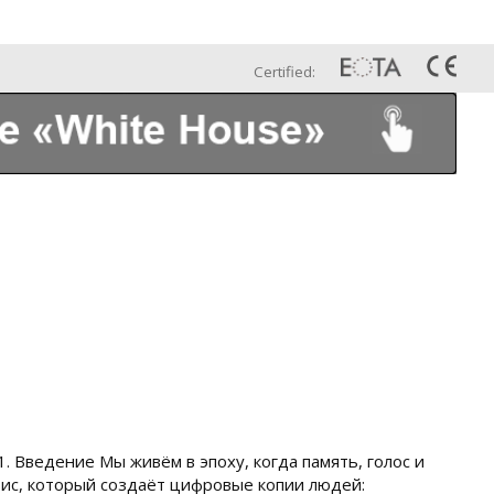
Esp
Galería
Contáctenos
Certified:
. Введение Мы живём в эпоху, когда память, голос и
рвис, который создаёт цифровые копии людей: