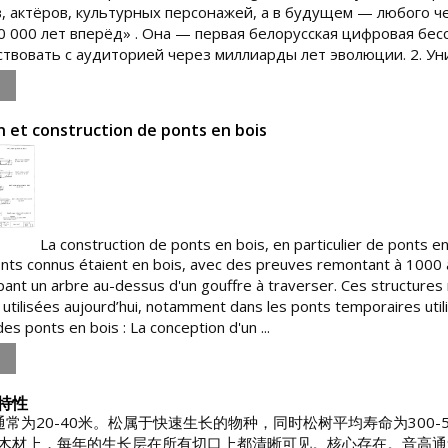
, актёров, культурных персонажей, а в будущем — любого 
0 000 лет вперёд» . Она — первая белорусская цифровая бесс
твовать с аудиторией через миллиарды лет эволюции. 2. Уни
 et construction de ponts en bois
La construction de ponts en bois, en particulier de ponts en 
nts connus étaient en bois, avec des preuves remontant à 1000 av
ant un arbre au-dessus d'un gouffre à traverser. Ces structures ru
utilisées aujourd’hui, notamment dans les ponts temporaires util
es ponts en bois : La conception d'un ...
特性
常为20-40米。松属于快速生长的物种，同时松树平均寿命为300
米。在木材上，每年的生长层在所有切口上都清晰可见。核心存在。音