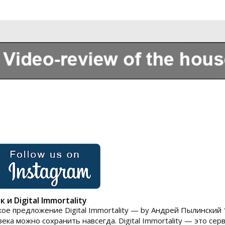
Sobre nosotros
 и Digital Immortality
ое предложение Digital Immortality — by Андрей Пылинский 1
века можно сохранить навсегда. Digital Immortality — это се