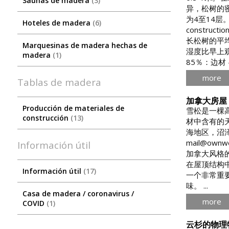
Saunas de madera
3
异，松树的
为4至14层。 7
Hoteles de madera
6
constructi
长松树的平均
Marquesinas de madera hechas de
湿度比早上观
madera
1
85％：边材 - 
more
Tablas de madera
加拿大房屋
Producción de materiales de
雪松是一棵
construcción
13
材中含有的
海地区，沼泽地，
mail@ownwoo
Información útil
加拿大风格
在屋顶结构
Información útil
17
一个非常重
味。 ...
Сasa de madera / coronavirus /
more
COVID
1
云杉的物理