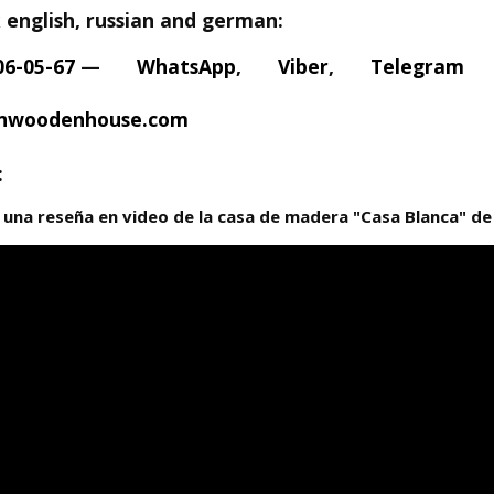
english, russian and german:
06-05-67
—
WhatsApp
,
Viber
,
Telegram
nwoodenhouse.com
:
 una reseña en video de la casa de madera "Casa Blanca" de