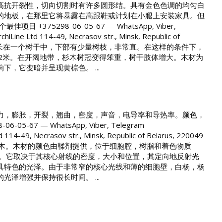
高抗开裂性，切向切割时有许多圆形结。具有金色色调的均匀白
的地板，在那里它将暴露在高跟鞋或计划在小腿上安装家具。但
5298-06-05-67 — WhatsApp, Viber,
Line Ltd 114-49, Necrasov str., Minsk, Republic of
，云杉树生长在一个树干中，下部有少量树枝，非常直。在这样的条件下，
约为2米。在开阔地带，杉木树冠变得笨重，树干肢体增大。木材为
，它变暗并呈现黄棕色。 ...
力，膨胀，开裂，翘曲，密度，声音，电导率和导热率。颜色，
 — WhatsApp, Viber, Telegram
114-49, Necrasov str., Minsk, Republic of Belarus, 220049
，云杉到黑檀木。木材的颜色由鞣剂提供，位于细胞腔，树脂和着色物质
光线。它取决于其核心射线的密度，大小和位置，其定向地反射光
具特色的光泽。由于非常窄的核心光线和薄的细胞壁，白杨，杨
泽增强并保持很长时间。 ...