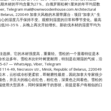
晚期木材的平均含量为27％。白俄罗斯松树1厘米的年平均层数
elegram mail@ownwoodenhouse.com Architectural
Republic of Belarus, 220049 加拿大风格的木屋带露台 - 项目"加拿大" 生
加，核心的湿度几乎保持不变。观察到湿度的日常和季节变化。最高
值低30-35％，从晚上再次开始增长。新砍伐木材的湿度平均为
绝佳选择。它的木材强度高，重量轻。雪松的一个显着特征是木
命长达多年。雪松木比针叶树更耐用，特别是在潮湿的气候，沿
WhatsApp, Viber, Telegram
114-49, Necrasov str., Minsk, Republic of Belarus, 220049
材比松木，云杉或冷杉更柔软，即耐磨性最差，因此加拿大专家很少
颜色，并且大的核心在红色，粉红色，深黄色之间着色。雪松的
端使用大型原木，同时保留树干的形状，前提是客户有相似的口