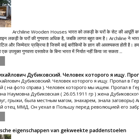
Archiline Wooden Houses भारत को लकड़ी के घरों के सेट की आपूर्ति करता है।
िलाइन लकड़ी के घरों की गुणवत्ता अधिक है, जबकि लागत बहुत कम है। Archiline ने भारत क
टिल और जिम्मेदार प्रक्रिया है जिसमें कई बारीकियों के ज्ञान की आवश्यकता होती है। हम 
एक उपयुक्त गुणवत्ता दस्तावेज के बिना भारत में निर्यात नहीं किया जा सकता ...
хайлович Дубиковский. Человек которого я ищу. Проп
айлович Дубиковский. Человек которого я ищу. Пропал в Ге
й ( на фото справа ). Человек которого мы ищем. Пропал в Г
на Наумовна Дубиковская ( 26.05.1911 гр ) жена Дубиковского
пуг, грыжи, была местным магом, знахарем, знала заговоры) 
й отец ММД. Он уехал в Польшу перед революцией его забрал
sische eigenschappen van gekweekte paddenstoelen