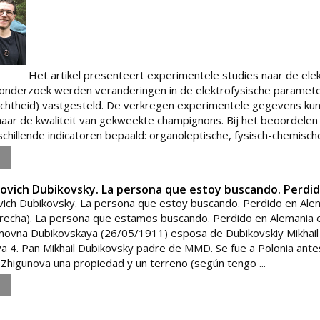
Het artikel presenteert experimentele studies naar de el
 onderzoek werden veranderingen in de elektrofysische parame
chtheid) vastgesteld. De verkregen experimentele gegevens kunnen
aar de kwaliteit van gekweekte champignons. Bij het beoordelen
hillende indicatoren bepaald: organoleptische, fysisch-chemische,
ailovich Dubikovsky. La persona que estoy buscando. Perd
lovich Dubikovsky. La persona que estoy buscando. Perdido en Ale
derecha). La persona que estamos buscando. Perdido en Alemani
movna Dubikovskaya (26/05/1911) esposa de Dubikovskiy Mikhail 
 4. Pan Mikhail Dubikovsky padre de MMD. Se fue a Polonia antes 
higunova una propiedad y un terreno (según tengo ...