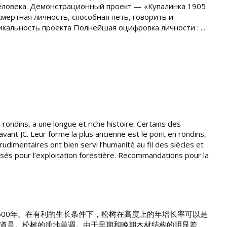
человека. Демонстрационный проект — «Купалинка 1905
мертная личность, способная петь, говорить и
кальность проекта Полнейшая оцифровка личности : ...
rondins, a une longue et riche histoire. Certains des
ant JC. Leur forme la plus ancienne est le pont en rondins,
dimentaires ont bien servi l’humanité au fil des siècles et
isés pour l’exploitation forestière. Recommandations pour la
-500年。在有利的生长条件下，松树在高度上的年增长率可以是
高通道是。松树的质地单调。由于早期和晚期木材结构的明显差