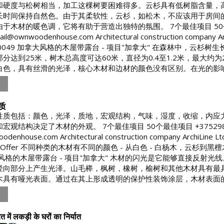
和硬度与松树相当，加工这棵树要困难得多。云杉具有低树脂含量，
长时间保持自然色。由于其柔软性，云杉，如松木，不应该用于房间
木材的暖色调，它将有助于营造出独特的氛围。 7个最佳项目 50个最佳项目 +37
il@ownwoodenhouse.com Architectural construction company Archi
s, 220049 加拿大风格的木屋带露台 - 项目"加拿大" 在森林中
分达到25米，树木总高度可达60米，直径为0.4至1.2米，最大
白色，具有丝滑的光泽，核心木材和边材的颜色没有区别。在光的影响下
质
性质包括：颜色，光泽，质地，宏观结构，气味，湿度，收缩，内应
结构决定了木材的外观。 7个最佳项目 50个最佳项目 +375298-06-05-67
denhouse.com Architectural construction company ArchiLine Ltd 
cial Offer 不同种类的木材有不同的颜色 - 从白色 - 白杨木
风格的木屋带露台 - 项目"加拿大" 木材的闪光是它能够直接反射
径向部分上产生光泽。山毛榉，枫树，橡树，榆树和其他木材具有最
木具有哑光表面。通过在其上形成透明的保护性装饰涂层，木材表面的光
त में लकड़ी के घरों का निर्यात