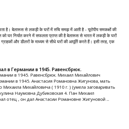
 बेलारूस से लकड़ी के घरों में रुचि समझ में आती है - यूरोपीय समकक्षों की
ो घर निर्यात करने में सफलता प्राप्त की है बेलारूस से भारत में लकड़ी के घरों
ग्राहकों और डीलरों के माध्यम से सीधे घरों की आपूर्ति करते हैं। इसी तरह, एक
ал в Германии в 1945. Равенсбрюк.
рмании в 1945. Равенсбрюк. Михаил Михайлович
ермании в 1945. Анастасия Романовна Жигунова, мать
 Михаила Михайловича ( 1910 г. ) (умела заговаривать
Акулина Наумовна Дубиковская 4. Пан Михаил
 отец , он дал Анастасии Романовне Жигуновой ...