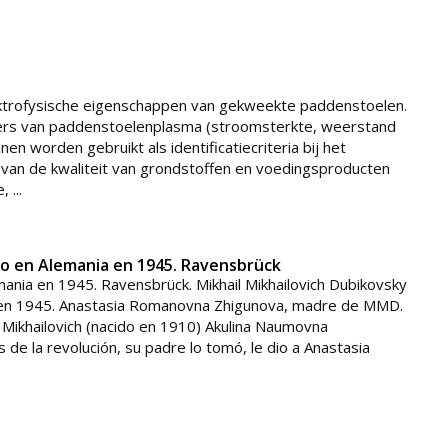
ektrofysische eigenschappen van gekweekte paddenstoelen.
ters van paddenstoelenplasma (stroomsterkte, weerstand
 worden gebruikt als identificatiecriteria bij het
 van de kwaliteit van grondstoffen en voedingsproducten
 ...
ido en Alemania en 1945. Ravensbrück
mania en 1945. Ravensbrück. Mikhail Mikhailovich Dubikovsky
a en 1945. Anastasia Romanovna Zhigunova, madre de MMD.
Mikhailovich (nacido en 1910) Akulina Naumovna
de la revolución, su padre lo tomó, le dio a Anastasia