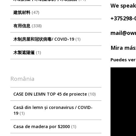
We speak 
建筑材料
47
+375298-
有用信息
338
mail@ow
木制房屋和冠状病毒/ COVID-19
1
Mira más
木製遮陽篷
1
Puedes ver
România
CASE DIN LEMN TOP 45 de proiecte
10
Casă din lemn și coronavirus / COVID-
19
1
Casa de madera por $2000
1