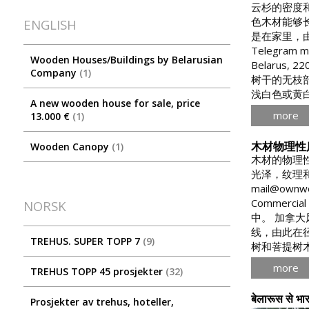
云杉的密度
色木材能够
ENGLISH
是在家里，由于
Telegram ma
Wooden Houses/Buildings by Belarusian
Belaru
Company
1
树干的无枝部
浅白色或黄
A new wooden house for sale, price
more
13.000 €
1
木材物理性
Wooden Canopy
1
木材的物理
光泽，纹理和宏观
mail@ownwoo
Commer
NORSK
中。 加拿大
线，由此在
TREHUS. SUPER TOPP 7
9
树和菩提树
more
TREHUS TOPP 45 prosjekter
32
बेलारूस से भार
Prosjekter av trehus, hoteller,