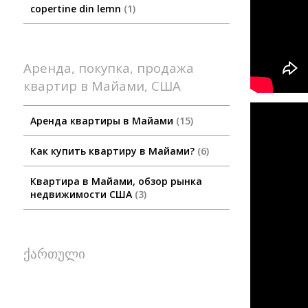
copertine din lemn
1
Аренда, покупка, продажа
квартир в Майами, США
Аренда квартиры в Майами
15
Как купить квартиру в Майами?
6
Квартира в Майами, обзор рынка
недвижимости США
3
ქართული