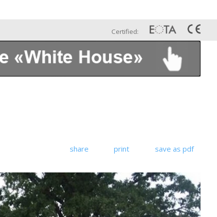
Esp
Galería
Contáctenos
Certified:
share
print
save as pdf