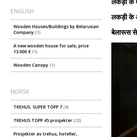
लकड़ी के 
ENGLISH
लकड़ी के 
Wooden Houses/Buildings by Belarusian
बेलारूस से
Company
1
A new wooden house for sale, price
13.000 €
1
Wooden Canopy
1
NORSK
TREHUS. SUPER TOPP 7
9
TREHUS TOPP 45 prosjekter
32
Prosjekter av trehus, hoteller,