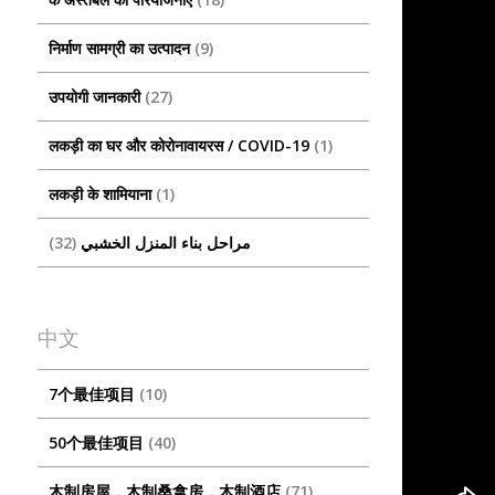
निर्माण सामग्री का उत्पादन
9
उपयोगी जानकारी
27
लकड़ी का घर और कोरोनावायरस / COVID-19
1
लकड़ी के शामियाना
1
32
مراحل بناء المنزل الخشبي
中文
7个最佳项目
10
50个最佳项目
40
木制房屋，木制桑拿房，木制酒店
71