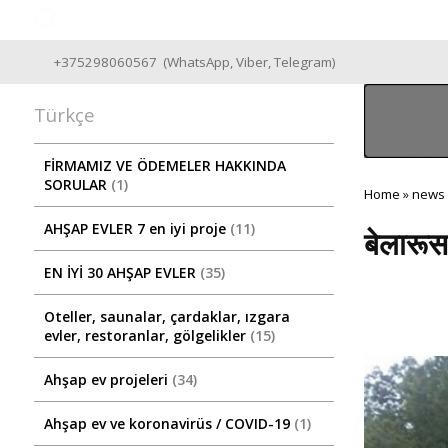
Good Wooden House since 2004
+375298060567
(
WhatsApp
,
Viber
,
Telegram
)
Türkçe
FİRMAMIZ VE ÖDEMELER HAKKINDA
SORULAR
1
Home
»
news
AHŞAP EVLER 7 en iyi proje
11
बेलारूस 
EN İYİ 30 AHŞAP EVLER
35
Oteller, saunalar, çardaklar, ızgara
evler, restoranlar, gölgelikler
15
Ahşap ev projeleri
34
Ahşap ev ve koronavirüs / COVID-19
1