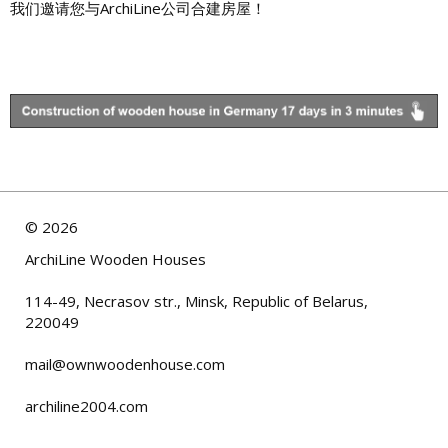
我们邀请您与ArchiLine公司合建房屋！
©
2026
ArchiLine Wooden Houses
114-49, Necrasov str., Minsk, Republic of Belarus,
220049
mail@ownwoodenhouse.com
archiline2004.com