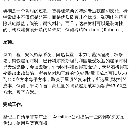
砖砌是一个耗时的过程，需要建筑商的特殊专业技能和技能。砖
铺设成本不仅仅是阻塞，而是优质砖有几个优点。砖砌体的范围
除以硅酸盐，陶瓷，耐火材料。而且，这种材料可以是装饰性
的，构成建筑物外墙的涂饰层，例如砖砖Reeben（Roben）。
屋顶。
屋面工程 - 安装桁架系统，隔热装置，水力，蒸汽隔离，板条
箱，铺设屋顶材料。巴什科尔托斯坦共和国最受欢迎的屋顶材料
是天然
瓷砖，
金属瓷砖，轧制材料和软屋顶;最近，天然
石板
屋顶
变得越来越普遍
。
所有材料和工程的“交钥匙”屋顶成本可以从20
到120立方米每平方米，取决于屋顶的复杂性，所选屋顶材料的
成本。例如，平均而言，高质量的陶瓷屋顶成本为客户45-60立
方米。每平方米。
完成工作。
整理工作清单非常广泛。 ArchiLine公司提供一些内饰解决方案，
例如，使用马赛克面板。