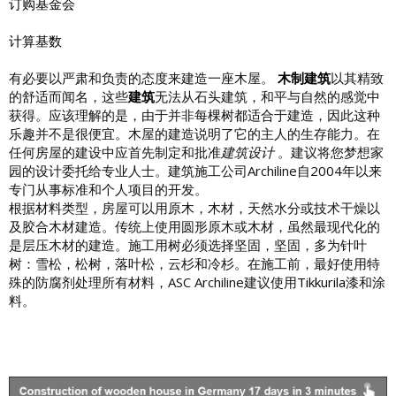
订购基金会
计算基数
有必要以严肃和负责的态度来建造一座木屋。
木制建筑
以其精致
的舒适而闻名，这些
建筑
无法从石头建筑，和平与自然的感觉中
获得。应该理解的是，由于并非每棵树都适合于建造，因此这种
乐趣并不是很便宜。木屋的建造说明了它的主人的生存能力。在
任何房屋的建设中应首先制定和批准
建筑设计
。建议将您梦想家
园的设计委托给专业人士。建筑施工公司Archiline自2004年以来
专门从事标准和个人项目的开发。
根据材料类型，房屋可以用原木，木材，天然水分或技术干燥以
及胶合木材建造。传统上使用圆形原木或木材，虽然最现代化的
是层压木材的建造。施工用树必须选择坚固，坚固，多为针叶
树：雪松，松树，落叶松，云杉和冷杉。在施工前，最好使用特
殊的防腐剂处理所有材料，ASC Archiline建议使用
Tikkurila
漆和涂
料。