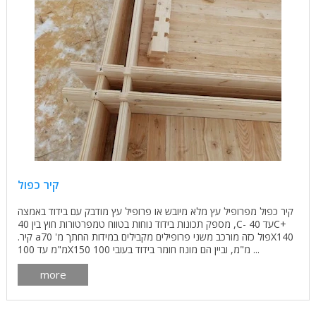
קיר כפול
קיר כפול מפרופיל עץ מלא מיובש או פרופיל עץ מודבק עם בידוד באמצה
, מספק תכונות בידוד נוחות בטווח טמפרטורות חוץ בין 40C- עד 40С+
.קיר аפול כזה מורכב משני פרופילים מקבילים במידות החתך מ' 70X140
מ"מ עד 100X150 מ"מ, וביין הם מונח חומר בידוד בעובי 100 ...
more