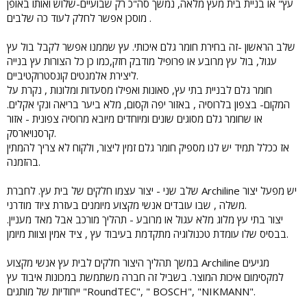
עץ" או בניית בית מעץ מלאה, נמשך סה"כ רק שבועיים-שלוש ואותו באופן
מוסכן אפשר לחלק לעוד כה שלבים .
שלב הראשון -זה בחירת חומר גלם איכותי. עץ שממנו אפשר לקבל בול עץ
עגול, בול עץ מרובע או פרופיל מודבק חזק,כמו כן כל הצורות עץ בנייה
ליצירת אלמנטים קונסטרוקטיביים.
חומר גלם לבניית בתי עץ, סאונות ואפילו מסעדות ומלונות , נקרת על
המקום- בצפון בלרוסיה , באזור יפה וקסום, מלא ביער בריאה ונקי אקלים.
או שחומר גלם מסוגים שונים ומיוחדים מיובא מרוסיה צפונית - אזור
קרסנויארסק.
אז ככלל תמיד יש לנו מספיק חומר גלם זמין ליצור, ולקוח לא צריך להמתין
בהזמנה.
שלב שני - יצור עצמו חלקים של בית עץ. לחברת Archiline יש מפעל יצור
משלה , שבו עובדים אנשי מקצוע מיומנים בעזרת ציוד מודרני.
יצור בתי עץ מלוג מלא עגול או מרובע - תהליך מורכב אבל מאד מעניין.
בבסיס שלו עומדת טכנולוגיה מתקדמת בעיבוד עץ , ציד אמין וצוות מיומן.
במשך תהליך היצור חלקים לבית עץ אנשי מקצוע Archiline מגיעים
למקסימום איכות המוצר. בשביל זה חברה משתמשת במכונות איבוד עץ
ייחודיות של מותגים "RoundTEC", " BOSCH", "NIKMANN".