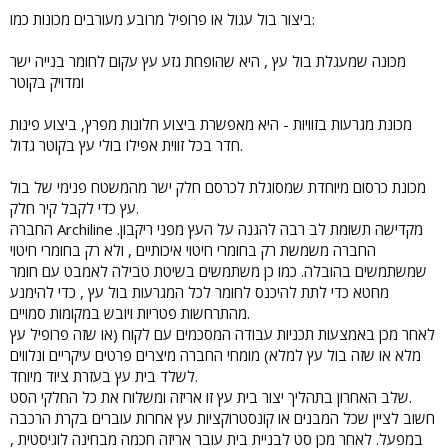
ביצור בול עגול או פרופיל מרובע מעורבים מכונות כמו:
מכונה שמעגלת בול עץ , היא שהופחת גזע עץ עקום לחומר בנייה ישר
ומדויק בקוטר
מכונת מגרעות בזוויות - היא מאפשרת ביצוע חלונות מפרץ, ביצוע פינות
חדר בכל זווית אפילו בולי עץ בקוטר גדול.
מכונת כרסום מיוחדת שמסוגלת לכרסם חלק ישר מהמשטח פנימי של בול
עץ כדי לקבל קיר חלק.
החברה Archiline מקדישה תשומת לב רבה להגנה על העץ מפני ריקבון.
החברה משמשת רק בחומרי חיטוי איכותיים , ולא רק בחומרי חיטוי
שמשתמשים בהובלה. כמו כן משתמשים בשיטת טבילה לאמבט עם חומר
מחטא כדי לתת להיכנס לחומר לכל המגרעות בול עץ , כדי להימנע
מהתרחשות פטריות ויובש במקומות סמויים.
לאחר מכן באמצעות תכניות עבודה המסכמים עם לקוח (או שזה פרופיל עץ
מלא או שזה בול עץ למלא) מומחי החברה מיצרים פרטים עיקריים ונלווים
לשלד בית עץ בעזרת ציוד מיוחד.
שלב האחרון בתהליך יצור בית עץ זו אריזה ומשלוח את כל החלקי הסט.
חשוב לציין שכל המבנים או קונסטרוקציות עץ אחרות עוברים בקרת הרכבה
במפעל. לאחר מכן סט לבניית בית עובר אריזה חכמה מבחינה לוגיסטית ,