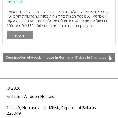
קיר כפול
קיר כפול מפרופיל עץ מלא מיובש או פרופיל עץ מודבק עם בידוד באמצה
, מספק תכונות בידוד נוחות בטווח טמפרטורות חוץ בין 40C- עד 40С+
.קיר аפול כזה מורכב משני פרופילים מקבילים במידות החתך מ' 70X140
מ"מ עד 100X150 מ"מ, וביין הם מונח חומר בידוד בעובי 100 ...
more
©
2026
ArchiLine Wooden Houses
114-49, Necrasov str., Minsk, Republic of Belarus,
220049