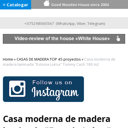
≡ Catalogar
Good Wooden House since 2004
+375298060567
(
WhatsApp
,
Viber
,
Telegram
)
Home
»
CASAS DE MADERA TOP 45 proyectos
»
Casa moderna de
madera laminada "Estonia Loksa" Tommy Cash 180 m2
Casa moderna de madera