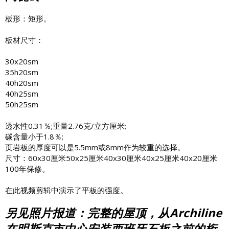
板形：矩形。
板材尺寸：
30x20sm
35h20sm
40h20sm
40h25sm
50h25sm
透水性0.31％;重量2.76克/立方厘米;
碳含量小于1.8％;
页岩板的厚度可以是5.5mm或8mm作为较重的选择。
尺寸：60x30厘米50x25厘米40x30厘米40x25厘米40x20厘米
100年保修。
在
此视频剪辑中
演示了平板的强度
。
另见照片报道：完整的屋顶，从Archiline
在明斯克市中心安装西班牙石板之前的桁