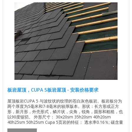
板岩屋顶，CUPA 5板岩屋顶 - 安装价格要求
屋顶板岩CUPA 5 与波纹状的纹理的苍白灰色板岩。板岩板分为
两个厚度为5毫米和7-8毫米的较厚版本。形状：长方形或正方
形，新月形，外壳形式，鳞片状，尖角，锐角，圆形和粗糙，也
以90度锯切。 外形尺寸： 30x20sm 35h20sm 40h20sm
40h25sm 50h25sm Cupa 5页岩的特征： 透水率0.16％; 碳含量
0.60％; 厚度为5毫米或7-8毫米。 在 此视频剪辑中 演示了平板的