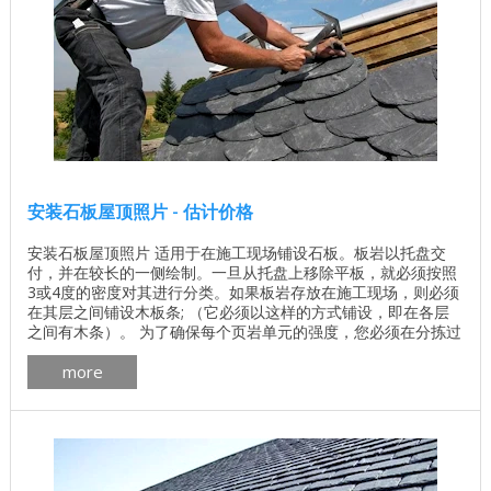
安装石板屋顶照片 - 估计价格
安装石板屋顶照片 适用于在施工现场铺设石板。板岩以托盘交
付，并在较长的一侧绘制。一旦从托盘上移除平板，就必须按照
3或4度的密度对其进行分类。如果板岩存放在施工现场，则必须
在其层之间铺设木板条; （它必须以这样的方式铺设，即在各层
之间有木条）。 为了确保每个页岩单元的强度，您必须在分拣过
程中轻松敲击它。对平板进行分类并测试缺陷后，即可开始安
more
装。 使用钉子和固定钩安装天然石板屋顶有两种方法。 “另见照
片报道：完整的屋顶，从安装西班牙板岩之前的桁架系统，由
Archiline在明斯克市中心。点击照片！ ...