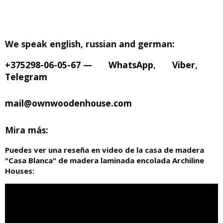
We speak english, russian and german:
+375298-06-05-67
—
WhatsApp
,
Viber
,
Telegram
mail@ownwoodenhouse.com
Mira más:
Puedes ver una reseña en video de la casa de madera
"Casa Blanca" de madera laminada encolada Archiline
Houses: