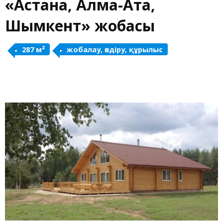
«Астана, Алма-Ата,
Шымкент» жобасы
287 м²
жобалау, өндіру, құрылыс