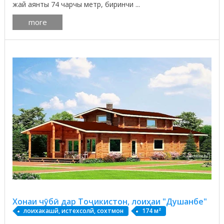
жай аянты 74 чарчы метр, биринчи ...
more
Хонаи чӯбӣ дар Тоҷикистон, лоиҳаи "Душанбе"
лоихакашй, истехсолй, сохтмон
174 м²