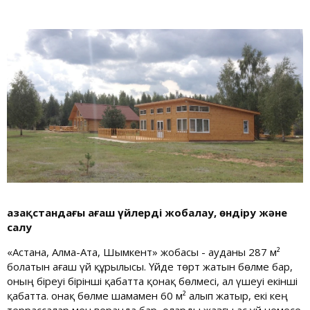
Қазақстандағы ағаш үйлерді жобалау, өндіру және
салу
«Астана, Алма-Ата, Шымкент» жобасы - ауданы 287 м²
болатын ағаш үй құрылысы. Үйде төрт жатын бөлме бар,
оның біреуі бірінші қабатта қонақ бөлмесі, ал үшеуі екінші
қабатта. Қонақ бөлме шамамен 60 м² алып жатыр, екі кең