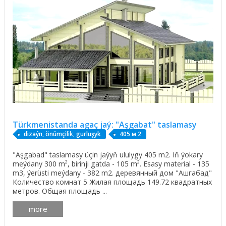
Türkmenistanda agaç jaý: "Aşgabat" taslamasy
dizaýn, önümçilik, gurluşyk
405 м 2
"Aşgabad" taslamasy üçin jaýyň ululygy 405 m2. Iň ýokary
meýdany 300 m², birinji gatda - 105 m². Esasy material - 135
m3, ýerüsti meýdany - 382 m2. деревянный дом "Ашгабад"
Количество комнат 5 Жилая площадь 149.72 квадратных
метров. Общая площадь ...
more