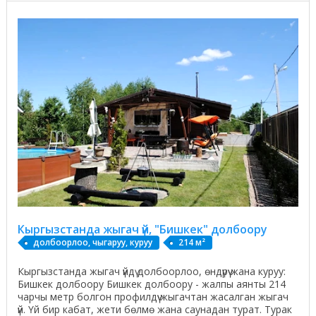
Кыргызстанда жыгач үй, "Бишкек" долбоору
долбоорлоо, чыгаруу, куруу
214 м²
Кыргызстанда жыгач үйдү долбоорлоо, өндүрүү жана куруу:
Бишкек долбоору Бишкек долбоору - жалпы аянты 214
чарчы метр болгон профилдүү жыгачтан жасалган жыгач
үй. Үй бир кабат, жети бөлмө жана саунадан турат. Турак