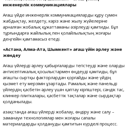
инженерлік коммуникациялары
Ағаш үйде инженерлік коммуникацияларды құру сумен
жабдықтау, желдету, кәріз және жылу жүйелеріне
арналған жобалық құжаттаманы әзірлеуді қамтиды. Бұл
тұрғындарға жайлылық пен қолайлылықтың жоғары
деңгейін қамтамасыз етеді.
«Астана, Алма-Ата, Шымкент» ағаш үйін әрлеу және
жөндеу
Ағаш үйлерді әрлеу қабырғаларды тегістеуді және оларды
антисептикалық қосылыстармен өңдеуді қамтиды, бұл
ағашты сыртқы факторлардан қорғайды және үйдің
қызмет ету мерзімін ұзартады. Рамалық және панельді
үйлердің қасбетін әрлеу үшін қаптау кірпіштері, сәндік тас,
клинкер плиткалары, қасбеттік тақталар және сырдақтар
қолданылады.
Қазақстанда ағаш үйлерді жобалау, өндіру және салу –
заманауи технологиялар мен жоғары сапалы
материалдарды қолдануды қамтитын күрделі процесс.