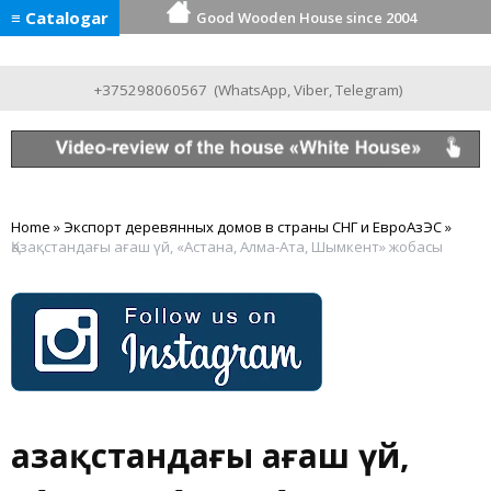
≡ Catalogar
Good Wooden House since 2004
+375298060567
(
WhatsApp
,
Viber
,
Telegram
)
Home
»
Экспорт деревянных домов в страны СНГ и ЕвроАзЭС
»
Қазақстандағы ағаш үй, «Астана, Алма-Ата, Шымкент» жобасы
Қазақстандағы ағаш үй,