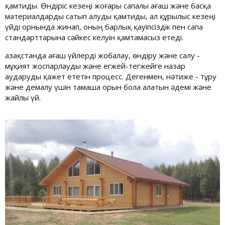
қамтиды. Өндіріс кезеңі жоғары сапалы ағаш және басқа
материалдарды сатып алуды қамтиды, ал құрылыс кезеңі
үйді орнында жинап, оның барлық қауіпсіздік пен сапа
стандарттарына сәйкес келуін қамтамасыз етеді.
Қазақстанда ағаш үйлерді жобалау, өндіру және салу -
мұқият жоспарлауды және егжей-тегжейге назар
аударуды қажет ететін процесс. Дегенмен, нәтиже - тұру
және демалу үшін тамаша орын бола алатын әдемі және
жайлы үй.