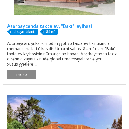
Azərbaycanda taxta ev, "Bakı" layihəsi
dizayn, tikinti
84 м²
Azərbaycan, yüksək mədəniyyət və taxta ev tikintisində
memarlıq həlləri ölkəsidir. Ümumi sahəsi 84 m² olan "Bakı"
taxta ev layihəsinin nümunəsinə baxaq. Azərbaycanda taxta
evlərin dizaynı tikintidə qlobal tendensiyalara və yerli
xüsusiyyətlərə ...
more