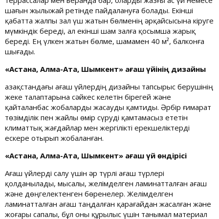
террассалар мен веранда бар, оларды жазғы ас үй немесе
шағын жылыжай ретінде пайдалануға болады. Екінші
қабатта жалпы зал үш жатын бөлменің әрқайсысына кіруге
мүмкіндік береді, ал екінші шам залға қосымша жарық
береді. Ең үлкен жатын бөлме, шамамен 40 м², балконға
шығады.
«Астана, Алма-Ата, Шымкент» ағаш үйінің дизайны
Қазақстандағы ағаш үйлердің дизайны тапсырыс берушінің
жеке талаптарына сәйкес келетін бірегей және
қайталанбас жобаларды жасауды қамтиды. Әрбір ғимарат
төзімділік пен жайлы өмір сүруді қамтамасыз ететін
климаттық жағдайлар мен жергілікті ерекшеліктерді
ескере отырып жобаланған.
«Астана, Алма-Ата, Шымкент» ағаш үй өндірісі
Ағаш үйлерді салу үшін әр түрлі ағаш түрлері
қолданылады, мысалы, желімделген ламинатталған ағаш
және дөңгелектенген бөренелер. Желімделген
ламинатталған ағаш таңдалған қарағайдан жасалған және
жоғары сапалы, бұл оны құрылыс үшін танымал материал