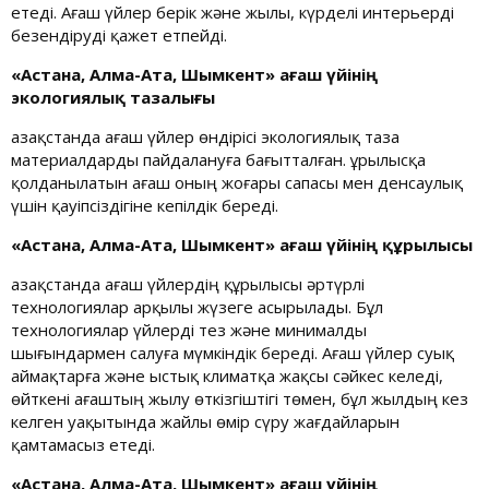
етеді. Ағаш үйлер берік және жылы, күрделі интерьерді
безендіруді қажет етпейді.
«Астана, Алма-Ата, Шымкент» ағаш үйінің
экологиялық тазалығы
Қазақстанда ағаш үйлер өндірісі экологиялық таза
материалдарды пайдалануға бағытталған. Құрылысқа
қолданылатын ағаш оның жоғары сапасы мен денсаулық
үшін қауіпсіздігіне кепілдік береді.
«Астана, Алма-Ата, Шымкент» ағаш үйінің құрылысы
Қазақстанда ағаш үйлердің құрылысы әртүрлі
технологиялар арқылы жүзеге асырылады. Бұл
технологиялар үйлерді тез және минималды
шығындармен салуға мүмкіндік береді. Ағаш үйлер суық
аймақтарға және ыстық климатқа жақсы сәйкес келеді,
өйткені ағаштың жылу өткізгіштігі төмен, бұл жылдың кез
келген уақытында жайлы өмір сүру жағдайларын
қамтамасыз етеді.
«Астана, Алма-Ата, Шымкент» ағаш үйінің