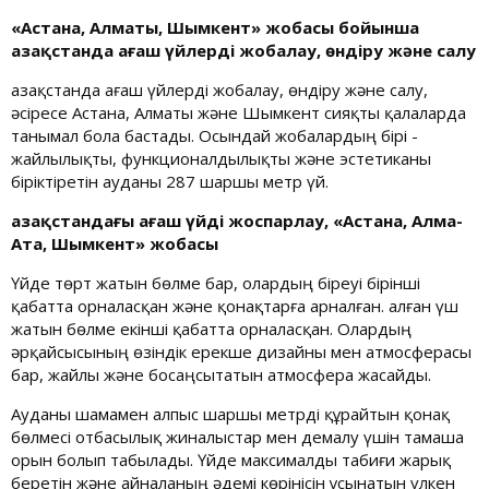
«Астана, Алматы, Шымкент» жобасы бойынша
Қазақстанда ағаш үйлерді жобалау, өндіру және салу
Қазақстанда ағаш үйлерді жобалау, өндіру және салу,
әсіресе Астана, Алматы және Шымкент сияқты қалаларда
танымал бола бастады. Осындай жобалардың бірі -
жайлылықты, функционалдылықты және эстетиканы
біріктіретін ауданы 287 шаршы метр үй.
Қазақстандағы ағаш үйді жоспарлау, «Астана, Алма-
Ата, Шымкент» жобасы
Үйде төрт жатын бөлме бар, олардың біреуі бірінші
қабатта орналасқан және қонақтарға арналған. Қалған үш
жатын бөлме екінші қабатта орналасқан. Олардың
әрқайсысының өзіндік ерекше дизайны мен атмосферасы
бар, жайлы және босаңсытатын атмосфера жасайды.
Ауданы шамамен алпыс шаршы метрді құрайтын қонақ
бөлмесі отбасылық жиналыстар мен демалу үшін тамаша
орын болып табылады. Үйде максималды табиғи жарық
беретін және айналаның әдемі көрінісін ұсынатын үлкен