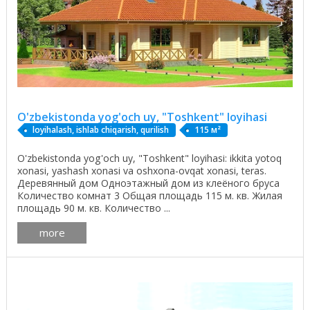
O'zbekistonda yog'och uy, "Toshkent" loyihasi
loyihalash, ishlab chiqarish, qurilish
115 м²
O'zbekistonda yog'och uy, "Toshkent" loyihasi: ikkita yotoq
xonasi, yashash xonasi va oshxona-ovqat xonasi, teras.
Деревянный дом Одноэтажный дом из клеёного бруса
Количество комнат 3 Общая площадь 115 м. кв. Жилая
площадь 90 м. кв. Количество ...
more