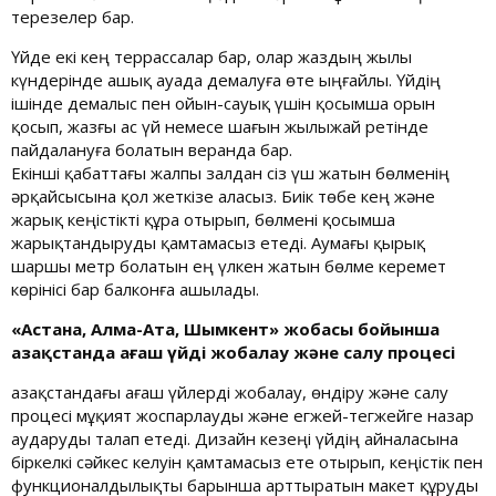
терезелер бар.
Үйде екі кең террассалар бар, олар жаздың жылы
күндерінде ашық ауада демалуға өте ыңғайлы. Үйдің
ішінде демалыс пен ойын-сауық үшін қосымша орын
қосып, жазғы ас үй немесе шағын жылыжай ретінде
пайдалануға болатын веранда бар.
Екінші қабаттағы жалпы залдан сіз үш жатын бөлменің
әрқайсысына қол жеткізе аласыз. Биік төбе кең және
жарық кеңістікті құра отырып, бөлмені қосымша
жарықтандыруды қамтамасыз етеді. Аумағы қырық
шаршы метр болатын ең үлкен жатын бөлме керемет
көрінісі бар балконға ашылады.
«Астана, Алма-Ата, Шымкент» жобасы бойынша
Қазақстанда ағаш үйді жобалау және салу процесі
Қазақстандағы ағаш үйлерді жобалау, өндіру және салу
процесі мұқият жоспарлауды және егжей-тегжейге назар
аударуды талап етеді. Дизайн кезеңі үйдің айналасына
біркелкі сәйкес келуін қамтамасыз ете отырып, кеңістік пен
функционалдылықты барынша арттыратын макет құруды