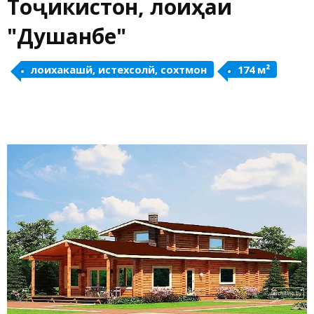
Тоҷикистон, лоиҳаи
"Душанбе"
лоихакашй, истехсолй, сохтмон
174 м²