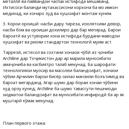
металлӣ ва пайвандҳои часпак истифода мешаванд.
Ихтисоси баланди мутахассисони корхона ба мо имкон
медихад, ки хонаро зуд ва хушсифат монтаж кунем.
3. Корҳои ороишӣ: насби дару тиреза, изолятсияи девор,
насби бом ва ороиши дохилиро дар бар мегирад. Барои
бароҳатӣ ва устувории хона истифода бурдани маводҳои
хушсифат ва риояи стандартҳои технологӣ муҳим аст.
Тарҳрезӣ, истеҳсол ва сохтани хонаҳои чӯбӣ аз ҷониби
Archiline дар Тоҷикистон дар ҳар марҳила муносибати
ҳамаҷониба ва касбиятро талаб мекунад. Ба шарофати
технологияҳои муосир ва масолеҳи баландсифат, хонаҳои
чӯбии Арчилин барои бисёр оилаҳо манзили боэътимод ва
бароҳат мегарданд. Агар шумо дар бораи хонаи чӯбини
худ орзу кунед, Archiline ба шумо тавассути пешниҳоди
хидматҳои баландсифат ва муносибати инфиродӣ ба ҳар як
муштарӣ кӯмак мекунад.
План первого этажа: