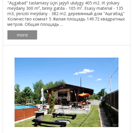
"Aşgabad" taslamasy üçin jaýyň ululygy 405 m2. Iň ýokary
meýdany 300 m², birinji gatda - 105 m². Esasy material - 135
m3, ýerüsti meýdany - 382 m2. деревянный дом "Ашгабад"
Количество комнат 5 Жилая площадь 149.72 квадратных
метров. Общая площадь ...
more