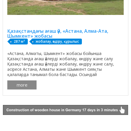
Қазақстандағы ағаш үй, «Астана, Алма-Ата,
Шымкент» жобасы
287 м²
жобалау, өндіру, құрылыс
«Астана, Алматы, Шымкент» жобасы бойынша
Қазақстанда ағаш үйлерді жобалау, өндіру және салу
Қазақстанда ағаш үйлерді жобалау, өндіру және салу,
әсіресе Астана, Алматы және Шымкент сияқты
қалаларда танымал бола бастады. Осындай
жобалардың бірі - ...
more