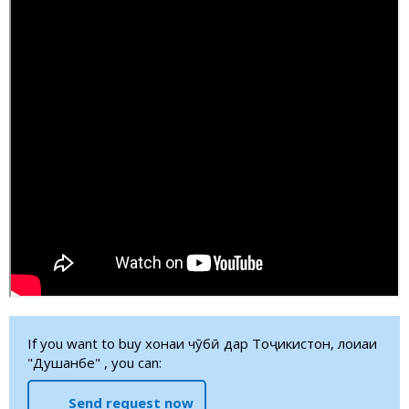
If you want to buy хонаи чӯбӣ дар Тоҷикистон, лоиҳаи
"Душанбе" , you can:
Send request now