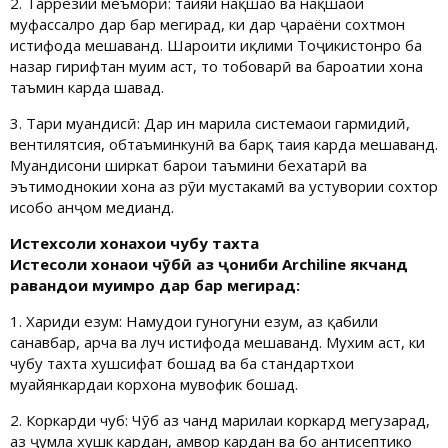
2. Тарҳрезии меъморӣ: таҳияи нақшаҳо ва нақшаҳои
муфассалро дар бар мегирад, ки дар ҷараёни сохтмон
истифода мешаванд. Шароити иқлими Тоҷикистонро ба
назар гирифтан муҳим аст, то тобоварӣ ва бароҳатии хона
таъмин карда шавад.
3. Тарҳи муҳандисӣ: Дар ин марҳила системаҳои гармидиҳӣ,
вентилятсия, обтаъминкунӣ ва барқ ​​таҳия карда мешаванд.
Муҳандисони ширкат барои таъмини бехатарӣ ва
эътимоднокии хона аз рӯи мустаҳкамӣ ва устувории сохтор
ҳисобҳо анҷом медиҳанд.
Истехсоли хонахои чубу тахта
Истеҳсоли хонаҳои чӯбӣ аз ҷониби Archiline якчанд
равандҳои муҳимро дар бар мегирад:
1. Хариди ҳезум: Намудҳои гуногуни ҳезум, аз қабили
санавбар, арча ва луч истифода мешаванд. Мухим аст, ки
чубу тахта хушсифат бошад ва ба стандартхои
муайянкардаи корхона мувофик бошад.
2. Коркарди чуб: Чӯб аз чанд марҳилаи коркард мегузарад,
аз ҷумла хушк кардан, ҳамвор кардан ва бо антисептикҳо