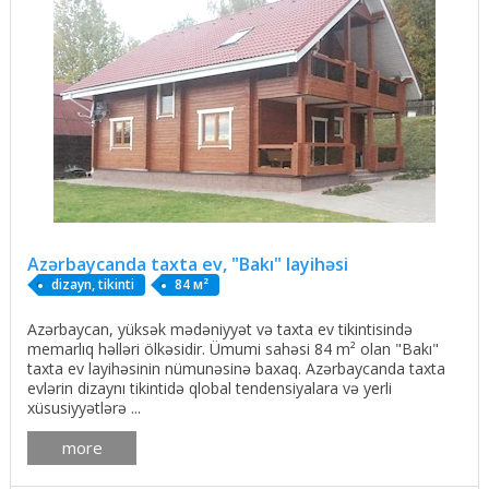
Azərbaycanda taxta ev, "Bakı" layihəsi
dizayn, tikinti
84 м²
Azərbaycan, yüksək mədəniyyət və taxta ev tikintisində
memarlıq həlləri ölkəsidir. Ümumi sahəsi 84 m² olan "Bakı"
taxta ev layihəsinin nümunəsinə baxaq. Azərbaycanda taxta
evlərin dizaynı tikintidə qlobal tendensiyalara və yerli
xüsusiyyətlərə ...
more