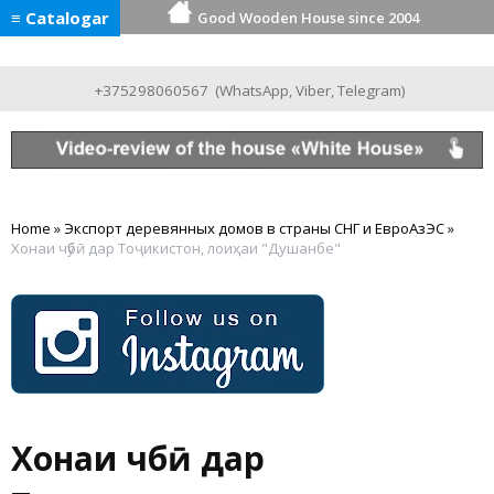
≡ Catalogar
Good Wooden House since 2004
+375298060567
(
WhatsApp
,
Viber
,
Telegram
)
Home
»
Экспорт деревянных домов в страны СНГ и ЕвроАзЭС
»
Хонаи чӯбӣ дар Тоҷикистон, лоиҳаи "Душанбе"
Хонаи чӯбӣ дар