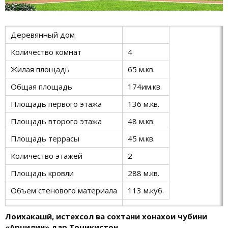
Деревянный дом
Количество комнат
4
Жилая площадь
65 м.кв.
Общая площадь
174им.кв.
Площадь первого этажа
136 м.кв.
Площадь второго этажа
48 м.кв.
Площадь террасы
45 м.кв.
Количество этажей
2
Площадь кровли
288 м.кв.
Объем стенового материала
113 м.куб.
Лоихакашй, истехсол ва сохтани хонахои чубини
«Арчилин» дар Точикистон