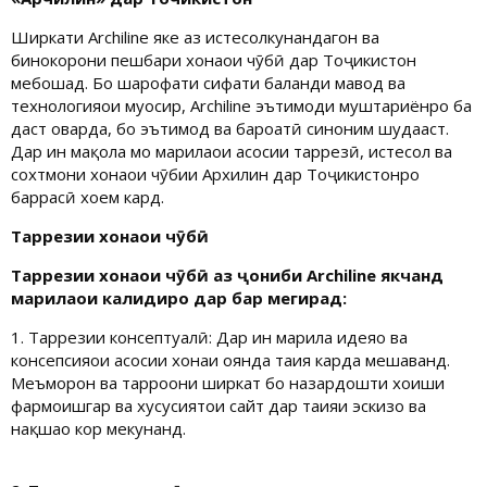
Ширкати Archiline яке аз истеҳсолкунандагон ва
бинокорони пешбари хонаҳои чӯбӣ дар Тоҷикистон
мебошад. Бо шарофати сифати баланди мавод ва
технологияҳои муосир, Archiline эътимоди муштариёнро ба
даст оварда, бо эътимод ва бароҳатӣ синоним шудааст.
Дар ин мақола мо марҳилаҳои асосии тарҳрезӣ, истеҳсол ва
сохтмони хонаҳои чӯбии Архилин дар Тоҷикистонро
баррасӣ хоҳем кард.
Тарҳрезии хонаҳои чӯбӣ
Тарҳрезии хонаҳои чӯбӣ аз ҷониби Archiline якчанд
марҳилаҳои калидиро дар бар мегирад:
1. Тарҳрезии консептуалӣ: Дар ин марҳила идеяҳо ва
консепсияҳои асосии хонаи оянда таҳия карда мешаванд.
Меъморон ва тарроҳони ширкат бо назардошти хоҳиши
фармоишгар ва хусусиятҳои сайт дар таҳияи эскизҳо ва
нақшаҳо кор мекунанд.