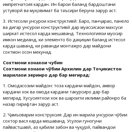
импрегнатсия кардан. Ин барои баланд бардоштани
устуворӣ ва муқовимат ба таъсири беруна зарур аст.
3. Истеҳсоли унсурҳои конструктивӣ: Барҳо, панҷараҳо, панелҳо
ва дигар унсурҳои конструктивӣ дар муассисаҳои махсуси
ширкат истеҳсол карда мешаванд. Технологияҳои муосир
имкон медиҳанд, ки элементҳо бо дақиқии баланд истеҳсол
карда шаванд, ки раванди монтажро дар майдони
сохтмон осон мекунад.
Сохтмони хонахои чубин
Сохтмони хонаҳои чӯбии Архилин дар Тоҷикистон
марҳилаҳои зеринро дар бар мегирад:
1. Омодасозии майдон: тоза кардани майдон, ҳамвор
кардани хок ва омода кардани таҳкурсиро дар бар
мегирад. Хусусиятхои хок ва шароити иклими районро ба
назар гирифтан зарур аст.
2. Ҷамъоварии конструксия: Дар ин марҳила унсурҳои чӯбии
сохтор васл карда мешаванд. Усулҳои гуногуни
пайвастшавӣ, аз қабили забон ва чуқурӣ, пайвандҳои