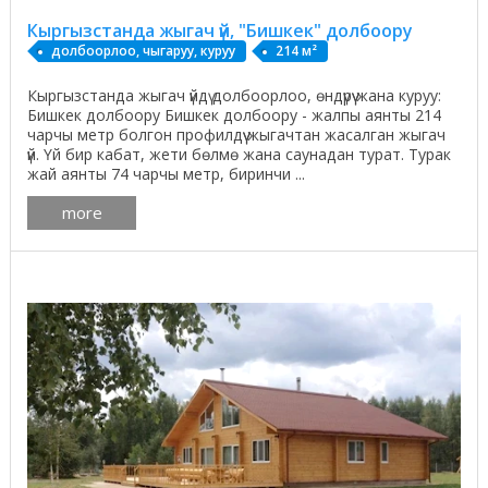
Кыргызстанда жыгач үй, "Бишкек" долбоору
долбоорлоо, чыгаруу, куруу
214 м²
Кыргызстанда жыгач үйдү долбоорлоо, өндүрүү жана куруу:
Бишкек долбоору Бишкек долбоору - жалпы аянты 214
чарчы метр болгон профилдүү жыгачтан жасалган жыгач
үй. Үй бир кабат, жети бөлмө жана саунадан турат. Турак
жай аянты 74 чарчы метр, биринчи ...
more