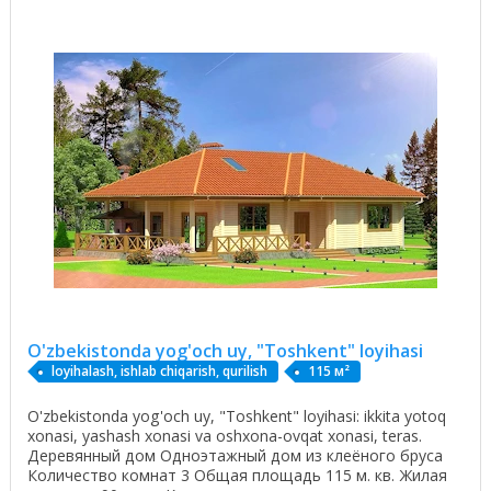
O'zbekistonda yog'och uy, "Toshkent" loyihasi
loyihalash, ishlab chiqarish, qurilish
115 м²
O'zbekistonda yog'och uy, "Toshkent" loyihasi: ikkita yotoq
xonasi, yashash xonasi va oshxona-ovqat xonasi, teras.
Деревянный дом Одноэтажный дом из клеёного бруса
Количество комнат 3 Общая площадь 115 м. кв. Жилая