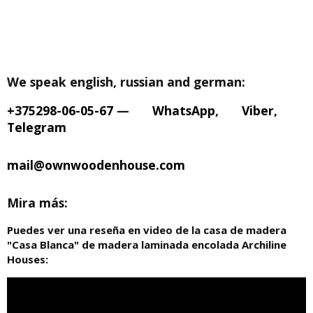
We speak english, russian and german:
+375298-06-05-67
—
WhatsApp
,
Viber
,
Telegram
mail@ownwoodenhouse.com
Mira más:
Puedes ver una reseña en video de la casa de madera
"Casa Blanca" de madera laminada encolada Archiline
Houses: