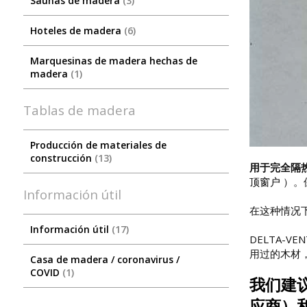
Saunas de madera
3
Hoteles de madera
6
Marquesinas de madera hechas de
madera
1
Tablas de madera
Producción de materiales de
construcción
13
用于完全隔热陶
顶窗户
）。
Información útil
在这种情况下
Información útil
17
DELTA-
用过的木材
Сasa de madera / coronavirus /
COVID
1
我们建
应商）