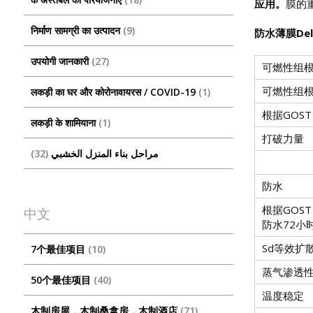
应用。
膜的
निर्माण सामग्री का उत्पादन
9
防水薄膜Delt
उपयोगी जानकारी
27
可燃性组根据
可燃性组根据
लकड़ी का घर और कोरोनावायरस / COVID-19
1
根据GOST
लकड़ी के शामियाना
1
打破力量
32
مراحل بناء المنزل الخشبي
防水
根据GOST 
中文
防水72小
Sd等效扩
7个最佳项目
10
蒸气渗透性，
50个最佳项目
40
温度稳定
木制房屋，木制桑拿房，木制酒店
71