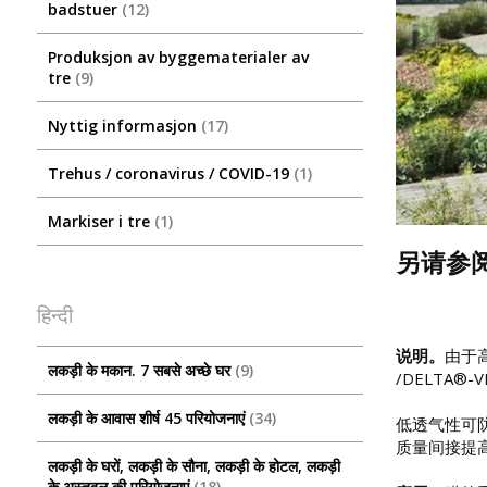
badstuer
12
Produksjon av byggematerialer av
tre
9
Nyttig informasjon
17
Trehus / coronavirus / COVID-19
1
Markiser i tre
1
另请参
हिन्दी
说明。
由于高
लकड़ी के मकान. 7 सबसे अच्छे घर
9
/DELTA
लकड़ी के आवास शीर्ष 45 परियोजनाएं
34
低透气性可
质量间接提
लकड़ी के घरों, लकड़ी के सौना, लकड़ी के होटल, लकड़ी
के अस्तबल की परियोजनाएं
18