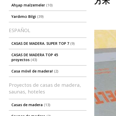
方米
Ahşap malzemeler
10
Yardımcı Bilgi
39
ESPAÑOL
CASAS DE MADERA. SUPER TOP 7
9
CASAS DE MADERA TOP 45
proyectos
43
Casa móvil de madera!
2
Proyectos de casas de madera,
saunas, hoteles
Casas de madera
13