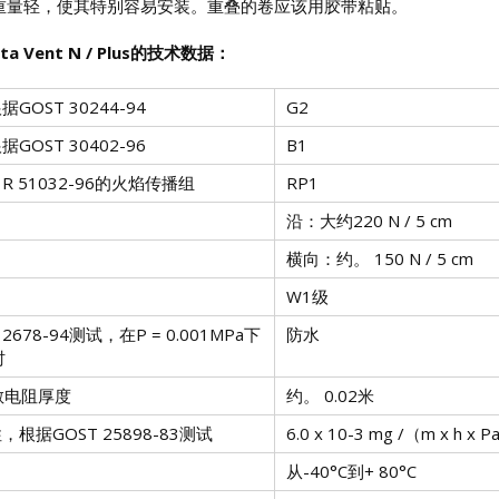
重量轻，使其特别容易安装。重叠的卷应该用胶带粘贴。
a Vent N / Plus的技术数据：
GOST 30244-94
G2
GOST 30402-96
B1
 R 51032-96的火焰传播组
RP1
沿：大约220 N / 5 cm
横向：约。 150 N / 5 cm
W1级
2678-94测试，在P = 0.001MPa下
防水
时
散电阻厚度
约。 0.02米
根据GOST 25898-83测试
6.0 x 10-3 mg /（m x h x 
从-40°C到+ 80°C