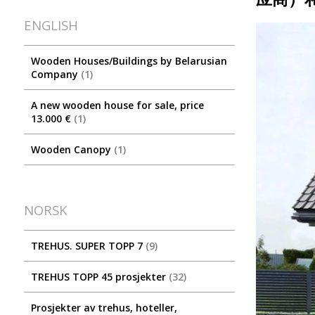
ENGLISH
Wooden Houses/Buildings by Belarusian
Company
1
A new wooden house for sale, price
13.000 €
1
Wooden Canopy
1
NORSK
TREHUS. SUPER TOPP 7
9
TREHUS TOPP 45 prosjekter
32
Prosjekter av trehus, hoteller,