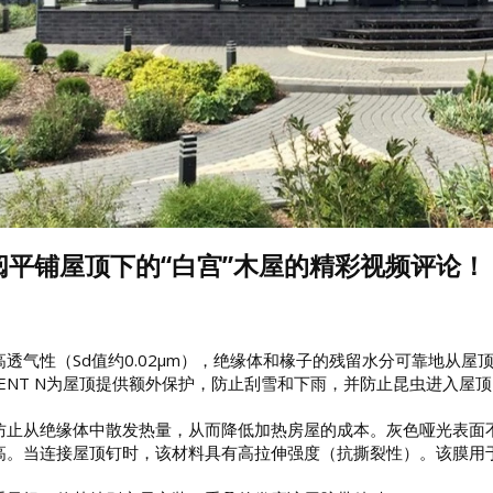
阅平铺屋顶下的“白宫”木屋的精彩视频评论！
透气性（Sd值约0.02μm），绝缘体和椽子的残留水分可靠地从屋顶结构
®-VENT N为屋顶提供额外保护，防止刮雪和下雨，并防止昆虫进入屋
防止从绝缘体中散发热量，从而降低加热房屋的成本。灰色哑光表面不
高。当连接屋顶钉时，该材料具有高拉伸强度（抗撕裂性）。该膜用