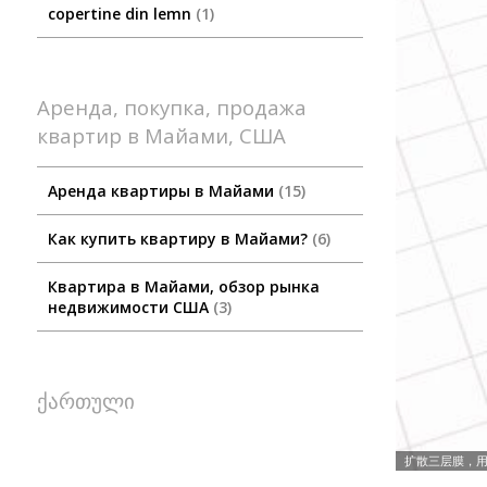
copertine din lemn
1
Аренда, покупка, продажа
квартир в Майами, США
Аренда квартиры в Майами
15
Как купить квартиру в Майами?
6
Квартира в Майами, обзор рынка
недвижимости США
3
ქართული