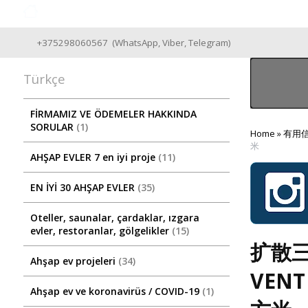
Good Wooden House since 2004
+375298060567
(
WhatsApp
,
Viber
,
Telegram
)
Türkçe
FİRMAMIZ VE ÖDEMELER HAKKINDA
SORULAR
1
Home
»
有用
米
AHŞAP EVLER 7 en iyi proje
11
EN İYİ 30 AHŞAP EVLER
35
Oteller, saunalar, çardaklar, ızgara
evler, restoranlar, gölgelikler
15
扩散三
Ahşap ev projeleri
34
VENT
Ahşap ev ve koronavirüs / COVID-19
1