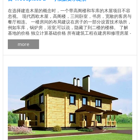
在选择建造木屋的概念时，一个带高阁楼和车库的木屋项目不容
忽视。 现代西欧木屋，高阁楼，三间卧室，书房，宽敞的客房与
餐厅相连。 一楼房间的布局建议在房子的一部分设置技术场所，
例如车库，锅炉房，浴室;可以说，隐藏了到二楼的楼梯。 了解
基地的价格 独立计算基础价格 所有建筑工程在建房和修理房屋 -
找出价格 木屋的最佳项目 墙壁材料最佳住宅项目 与此同时，房
more
子的生活和客人部分是开放和宽敞的。起居室和用餐室可通往一
个小露台，可供五人或六人舒适地入住。大卧室的二楼设有阳
台。 木屋 房间数量 五 一楼面积 ...