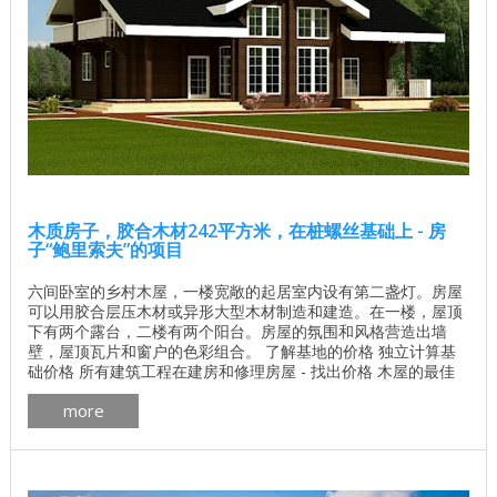
木质房子，胶合木材242平方米，在桩螺丝基础上 - 房
子“鲍里索夫”的项目
六间卧室的乡村木屋，一楼宽敞的起居室内设有第二盏灯。房屋
可以用胶合层压木材或异形大型木材制造和建造。在一楼，屋顶
下有两个露台，二楼有两个阳台。房屋的氛围和风格营造出墙
壁，屋顶瓦片和窗户的色彩组合。 了解基地的价格 独立计算基
础价格 所有建筑工程在建房和修理房屋 - 找出价格 木屋的最佳
项目 墙壁材料最佳住宅项目 木屋 乡间别墅 房间数量 7 总面积
more
242.24平方米 生活区 119.57平方米 屋顶面积 237.38平方米 墙
体材料的体积 107.3立方米 一套墙壁材料，其他选项也是可能
的。 ...