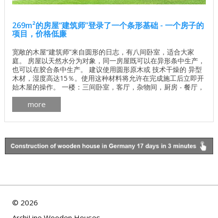
269m²的房屋“建筑师”登录了一个条形基础 - 一个房子的
项目，价格低廉
宽敞的木屋“建筑师”来自圆形的日志，有八间卧室，适合大家
庭。 房屋以天然水分为对象，同一房屋既可以在异形条中生产，
也可以在胶合条中生产。 建议使用圆形原木或 技术干燥的 异型
木材，湿度高达15％。使用这种材料将允许在完成施工后立即开
始木屋的操作。 一楼：三间卧室，客厅，杂物间，厨房 - 餐厅，
炉，浴室，有盖露台。二楼：四间卧室，两间浴室，一间办公室
more
和一间大厅。 请注意！交钥匙的A级胶合木屋，“Kolchuga”，面
积48平方米，价格与基础和安装 - 36,610白色。 RUR ...
©
2026
ArchiLine Wooden Houses