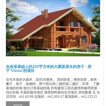
在条形基础上的203平方米的大圆形原木的房子 - 房
子“Visma”的项目
住宅木屋的大圆木，直径30厘米。 四间卧室，两间浴室，厨房 -
餐厅，客厅，杂物间，两个阳台和二楼的第二盏灯，车库。 了解
基地的价格 独立计算基础价格 所有建筑工程在建房和修理房屋 -
找出价格 木屋的最佳项目 墙壁材料最佳住宅项目 房间数量 五 生
活空间，m2 65.99 总面积，m2 203.27 屋顶面积，m2 272.21
楼层数 2 一楼面积，m2 122.13 二楼面积，m2 81.14 3D全景的
more
木屋（左键单击，你可以从任何一侧看到房子） 一个木