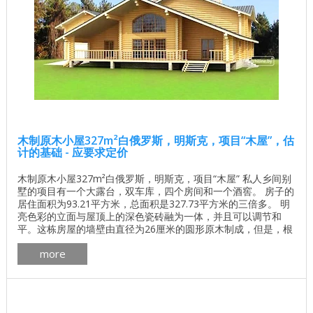
木制原木小屋327m²白俄罗斯，明斯克，项目“木屋”，估
计的基础 - 应要求定价
木制原木小屋327m²白俄罗斯，明斯克，项目“木屋” 私人乡间别
墅的项目有一个大露台，双车库，四个房间和一个酒窖。 房子的
居住面积为93.21平方米，总面积是327.73平方米的三倍多。 明
亮色彩的立面与屋顶上的深色瓷砖融为一体，并且可以调节和
平。这栋房屋的墙壁由直径为26厘米的圆形原木制成，但是，根
据客户的要求，其他材料也是可以的。开发的项目考虑了各个方
more
面，例如，在房子里提供图书馆和酒窖。 一楼面积76.61平方
米，一楼面积173.50平方米。第二个 - ...