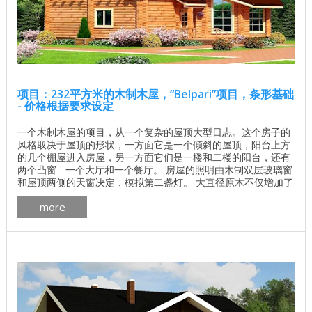
项目：232平方米的木制木屋，“Belpari”项目，条形基础
- 价格根据要求设定
一个木制木屋的项目，从一个复杂的屋顶大型日志。这个房子的
风格取决于屋顶的形状，一方面它是一个倾斜的屋顶，阳台上方
的几个棚屋进入房屋，另一方面它们是一楼和二楼的阳台，还有
两个凸窗 - 一个大厅和一个餐厅。 房屋的照明由木制双层玻璃窗
和屋顶两侧的天窗决定，模拟第二盏灯。 大直径原木不仅增加了
房屋的隔热特性，而且使其更加坚固和坚固。 房屋的布局和每个
more
房间的目的可以根据客户的意愿改变。 了解基地的价格 独立计
算基础价格 所有建筑工程在建房和修理房屋 - 找出价格 木屋的
最佳项目 墙壁材料最佳住宅项目 ...