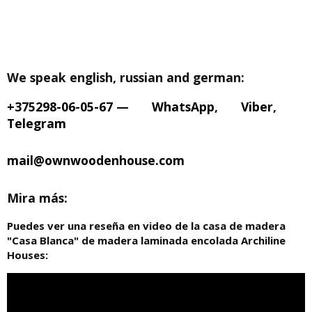
We speak english, russian and german:
+375298-06-05-67
—
WhatsApp
,
Viber
,
Telegram
mail@ownwoodenhouse.com
Mira más:
Puedes ver una reseña en video de la casa de madera
"Casa Blanca" de madera laminada encolada Archiline
Houses: