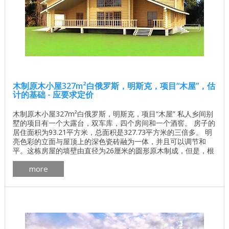
木制原木小屋327m²白俄罗斯，明斯克，项目“木屋”，估
计的基础 - 应要求定价
木制原木小屋327m²白俄罗斯，明斯克，项目“木屋” 私人乡间别
墅的项目有一个大露台，双车库，四个房间和一个酒窖。 房子的
居住面积为93.21平方米，总面积是327.73平方米的三倍多。 明
亮色彩的立面与屋顶上的深色瓷砖融为一体，并且可以调节和
平。这栋房屋的墙壁由直径为26厘米的圆形原木制成，但是，根
据客户的要求，其他材料也是可以的。开发的项目考虑了各个方
more
面，例如，在房子里提供图书馆和酒窖。 一楼面积76.61平方
米，一楼面积173.50平方米。第二个 - ...