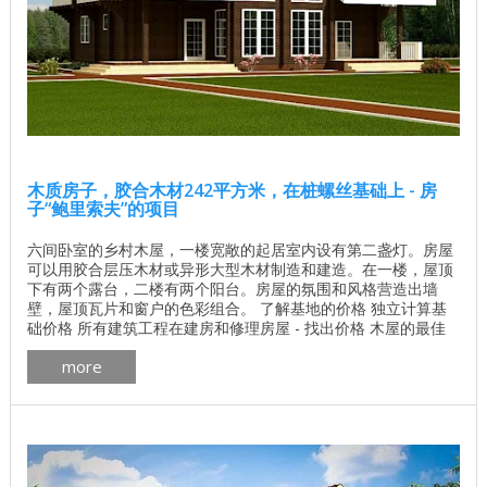
木质房子，胶合木材242平方米，在桩螺丝基础上 - 房
子“鲍里索夫”的项目
六间卧室的乡村木屋，一楼宽敞的起居室内设有第二盏灯。房屋
可以用胶合层压木材或异形大型木材制造和建造。在一楼，屋顶
下有两个露台，二楼有两个阳台。房屋的氛围和风格营造出墙
壁，屋顶瓦片和窗户的色彩组合。 了解基地的价格 独立计算基
础价格 所有建筑工程在建房和修理房屋 - 找出价格 木屋的最佳
项目 墙壁材料最佳住宅项目 木屋 乡间别墅 房间数量 7 总面积
more
242.24平方米 生活区 119.57平方米 屋顶面积 237.38平方米 墙
体材料的体积 107.3立方米 一套墙壁材料，其他选项也是可能
的。 ...