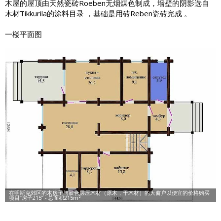
木屋的屋顶由天然
瓷砖Roeben
无烟煤色制成，墙壁的阴影选自
木材Tikkurila的涂料目录
，基础是
用砖Reben瓷砖完成
。
一楼平面图