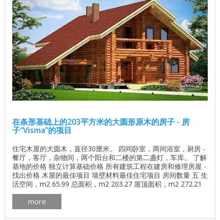
在条形基础上的203平方米的大圆形原木的房子 - 房
子“Visma”的项目
住宅木屋的大圆木，直径30厘米。 四间卧室，两间浴室，厨房 -
餐厅，客厅，杂物间，两个阳台和二楼的第二盏灯，车库。 了解
基地的价格 独立计算基础价格 所有建筑工程在建房和修理房屋 -
找出价格 木屋的最佳项目 墙壁材料最佳住宅项目 房间数量 五 生
活空间，m2 65.99 总面积，m2 203.27 屋顶面积，m2 272.21
楼层数 2 一楼面积，m2 122.13 二楼面积，m2 81.14 3D全景的
more
木屋（左键单击，你可以从任何一侧看到房子） 一个木
屋“Visma”的项目 ...