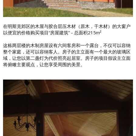
在明斯克郊区的木屋与胶合层压木材（原木，干木材）的大窗户
以便宜的价格购买项目“房屋建筑” - 总面积215m²
这栋两层楼的木制房屋设有六间客房和一个露台，不仅可以容纳
整个家庭，还可以容纳客人。房子的主立面有一个最大的玻璃区
域，让您以第二盏灯为代价照亮起居室。房子的项目假设主立面
将俯瞰主要观点，让您享受周围的美景。