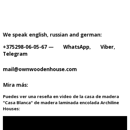
We speak english, russian and german:
+375298-06-05-67
—
WhatsApp
,
Viber
,
Telegram
mail@ownwoodenhouse.com
Mira más:
Puedes ver una reseña en video de la casa de madera
"Casa Blanca" de madera laminada encolada Archiline
Houses: