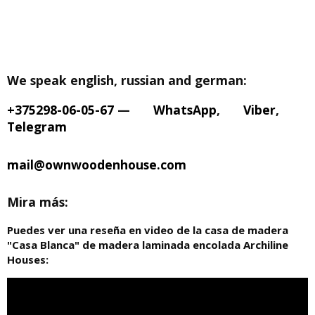
We speak english, russian and german:
+375298-06-05-67
—
WhatsApp
,
Viber
,
Telegram
mail@ownwoodenhouse.com
Mira más:
Puedes ver una reseña en video de la casa de madera
"Casa Blanca" de madera laminada encolada Archiline
Houses: