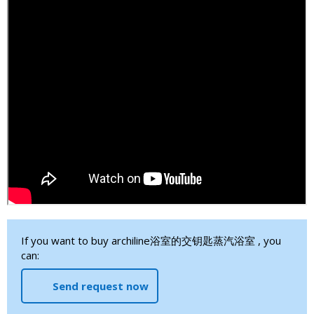
If you want to buy archiline浴室的交钥匙蒸汽浴室 , you
can:
Send request now