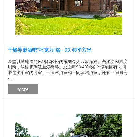
干燥异形酒吧“巧克力”浴 - 93.48平方米
澡堂以其地道的风格和轻松的氛围令人印象深刻。高湿度和温度
刷新，放松和刺激血液循环。总面积93.48米浴 2 该项目有两间
带连接浴室的卧室，一间淋浴室和一间蒸汽浴室，还有一间厨房
- ...
more