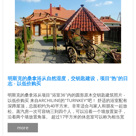
明斯克的桑拿浴从自然湿度，交钥匙建设，项目“热”的日
志 - 以低价购买
明斯克的桑拿浴从项目"浴室36"内的圆形原木交钥匙建筑照片 -
以低价购买 来自ARCHILINE的"TURNKEY"吧！ 舒适的浴室配有
深蹲屋顶，总面积约为40平方米。非常适合与家人和朋友一起放
松。蒸汽房一次可容纳三到四个人，可以沿着一个墙放置架子，
沿着两个墙放置角落。 超过17平方米的休息室可以称为相当宽
敞。它既可以放在桌子和沙发上，也可以在厨房内放置带水槽，
more
台面和各种烹饪用具的厨房。 房间数量 1间客房，1楼，蒸汽浴
室 总面积 36.45平方米 墙体材料的体积 22.91立方米 墙体材料 ...