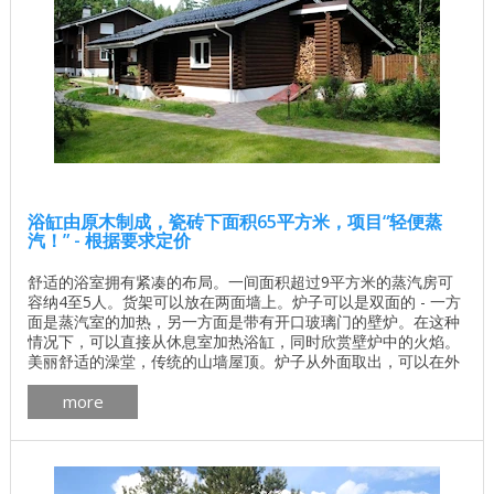
浴缸由原木制成，瓷砖下面积65平方米，项目“轻便蒸
汽！” - 根据要求定价
舒适的浴室拥有紧凑的布局。一间面积超过9平方米的蒸汽房可
容纳4至5人。货架可以放在两面墙上。炉子可以是双面的 - 一方
面是蒸汽室的加热，另一方面是带有开口玻璃门的壁炉。在这种
情况下，可以直接从休息室加热浴缸，同时欣赏壁炉中的火焰。
美丽舒适的澡堂，传统的山墙屋顶。炉子从外面取出，可以在外
面加热浴缸并在附近保持木柴。洗浴项目还包括一个可供五六人
more
使用的蒸汽浴室，一个宽敞的淋浴房，您可以在那里放置雪松
桶。 ...