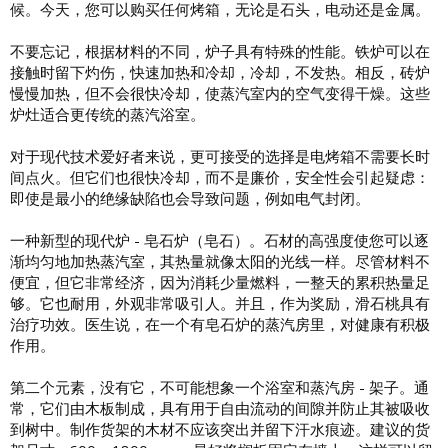
候。今天，您可以购买任何烤箱，无论是石头，电动还是金属。
不要忘记，根据材料的不同，炉子具有特殊的性能。铁炉可以在
接触时留下灼伤，快速加热和冷却，冷却，不发热。相反，砖炉
慢慢加热，但不会很快冷却，使蒸汽室内的空气变得干燥。这些
炉灶适合更传统的蒸汽浴室。
对于现代技术爱好者来说，更可接受的选择是电烤箱不需要长时
间点火。但它们也很快冷却，而不是廉价，安全性会引起疑虑：
即使是最小的绝缘缺陷也会导致问题，例如电气封闭。
一种新型的现代炉 - 皂石炉（皂石）。石材的高强度使您可以逐
渐均匀地加热蒸汽室，其热量就像太阳的光线一样。尽管材料不
便宜，但它非常经济，因为消耗少量燃料，一整天的累积热量足
够。它也耐用，外观非常吸引人。并且，作为奖励，滑石桃具有
治疗功效。医生说，在一个有皂石炉的蒸汽房里，对健康有积极
作用。
第二个元素，没有它，不可能想象一个浴室和蒸汽房 - 架子。通
常，它们由木板制成，具有用于自由流动的间隙并防止其被吸收
到树中。制作货架的木材不应该突出并留下汗水痕迹。建议的货