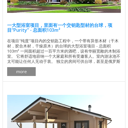
一大型浴室项目，里面有一个交钥匙型材的台球，项
目“Purity” - 总面积103m²
在项目"纯度"项目内的交钥匙工程中，一个带有异形木材（干木
材，胶合木材，干燥原木）的台球的大型浴室项目 - 总面积
103m² 一间面积超过一百平方米的酒吧，设有华丽宽敞的木制浴
室。 它将舒适地容纳一个大家庭和所有受邀客人。室内游泳池不
太可能让任何人无动于衷。 独立的房间可供台球，甚至是俄罗斯
人使用。墙壁材料可以是胶合层压木材，异形技术干燥木材或天
more
然水分。选择取决于客户在构造方面的愿望。 浴 房间数量 2个房
间，游泳池，蒸汽房 总面积 103.4平方米 墙体材料的体积 51.8
立方米 ...