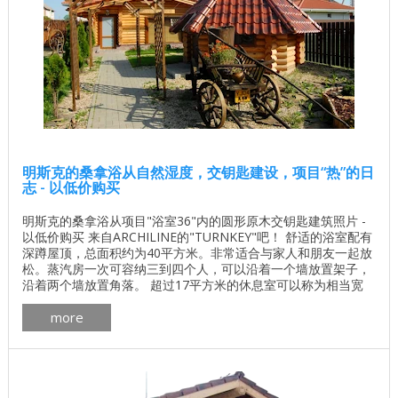
明斯克的桑拿浴从自然湿度，交钥匙建设，项目“热”的日
志 - 以低价购买
明斯克的桑拿浴从项目"浴室36"内的圆形原木交钥匙建筑照片 -
以低价购买 来自ARCHILINE的"TURNKEY"吧！ 舒适的浴室配有
深蹲屋顶，总面积约为40平方米。非常适合与家人和朋友一起放
松。蒸汽房一次可容纳三到四个人，可以沿着一个墙放置架子，
沿着两个墙放置角落。 超过17平方米的休息室可以称为相当宽
敞。它既可以放在桌子和沙发上，也可以在厨房内放置带水槽，
more
台面和各种烹饪用具的厨房。 房间数量 1间客房，1楼，蒸汽浴
室 总面积 36.45平方米 墙体材料的体积 22.91立方米 墙体材料 ...