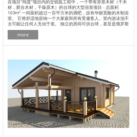
在项目"纯度"项目内的交钥匙工程中，一个带有异形木材（干木
材，胶合木材，干燥原木）的台球的大型浴室项目 - 总面积
103m² 一间面积超过一百平方米的酒吧，设有华丽宽敞的木制浴
室。 它将舒适地容纳一个大家庭和所有受邀客人。室内游泳池不
太可能让任何人无动于衷。 独立的房间可供台球，甚至是俄罗斯
人使用。墙壁材料可以是胶合层压木材，异形技术干燥木材或天
more
然水分。选择取决于客户在构造方面的愿望。 浴 房间数量 2个房
间，游泳池，蒸汽房 总面积 103.4平方米 墙体材料的体积 51.8
立方米 ...