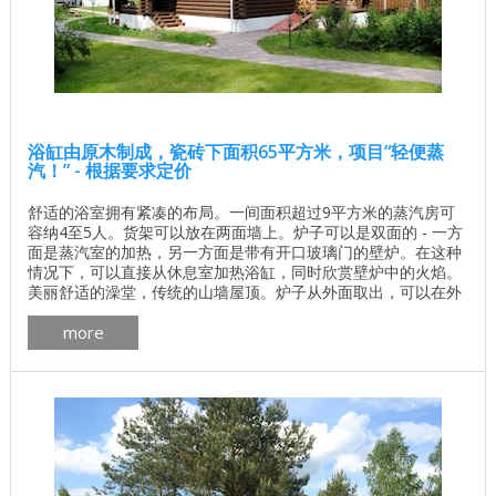
浴缸由原木制成，瓷砖下面积65平方米，项目“轻便蒸
汽！” - 根据要求定价
舒适的浴室拥有紧凑的布局。一间面积超过9平方米的蒸汽房可
容纳4至5人。货架可以放在两面墙上。炉子可以是双面的 - 一方
面是蒸汽室的加热，另一方面是带有开口玻璃门的壁炉。在这种
情况下，可以直接从休息室加热浴缸，同时欣赏壁炉中的火焰。
美丽舒适的澡堂，传统的山墙屋顶。炉子从外面取出，可以在外
面加热浴缸并在附近保持木柴。洗浴项目还包括一个可供五六人
more
使用的蒸汽浴室，一个宽敞的淋浴房，您可以在那里放置雪松
桶。 ...