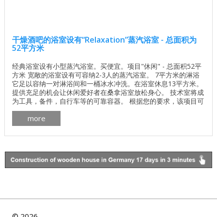
干燥酒吧的浴室设有“Relaxation”蒸汽浴室 - 总面积为
52平方米
经典浴室设有小型蒸汽浴室。买便宜。项目"休闲" - 总面积52平
方米 宽敞的浴室设有可容纳2-3人的蒸汽浴室。 7平方米的淋浴
它足以容纳一对淋浴间和一桶冰水冲洗。在浴室休息13平方米。
提供充足的机会让休闲爱好者在桑拿浴室放松身心。 技术室将成
为工具，备件，自行车等的可靠容器。 根据您的要求，该项目可
以用圆形木材，异型钢筋或胶合层压木材建造。您还可以更改场
more
所的布局，组合或扩展。 洗澡计划： ...
©
2026