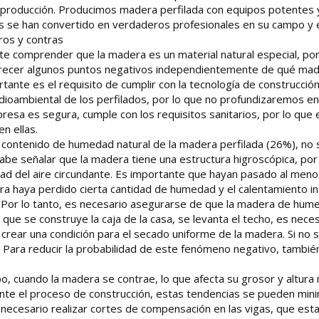
e producción. Producimos madera perfilada con equipos potentes 
s se han convertido en verdaderos profesionales en su campo y es
ros y contras
e comprender que la madera es un material natural especial, por 
ecer algunos puntos negativos independientemente de qué madera
tante es el requisito de cumplir con la tecnología de construcci
ioambiental de los perfilados, por lo que no profundizaremos en 
esa es segura, cumple con los requisitos sanitarios, por lo que es
n ellas.
 contenido de humedad natural de la madera perfilada (26%), no s
Cabe señalar que la madera tiene una estructura higroscópica, 
ad del aire circundante. Es importante que hayan pasado al meno
a haya perdido cierta cantidad de humedad y el calentamiento int
 Por lo tanto, es necesario asegurarse de que la madera de humed
ue se construye la caja de la casa, se levanta el techo, es necesa
a crear una condición para el secado uniforme de la madera. Si n
. Para reducir la probabilidad de este fenómeno negativo, tambié
o, cuando la madera se contrae, lo que afecta su grosor y altura
nte el proceso de construcción, estas tendencias se pueden minim
ecesario realizar cortes de compensación en las vigas, que estab