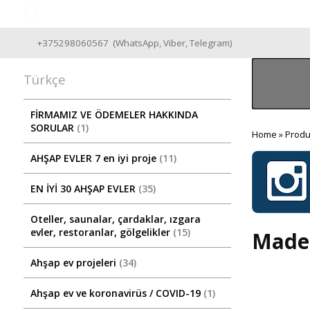
Good Wooden House since 2004
+375298060567
(
WhatsApp
,
Viber
,
Telegram
)
Türkçe
FİRMAMIZ VE ÖDEMELER HAKKINDA
SORULAR
1
Home
»
Produ
AHŞAP EVLER 7 en iyi proje
11
EN İYİ 30 AHŞAP EVLER
35
Oteller, saunalar, çardaklar, ızgara
evler, restoranlar, gölgelikler
15
Mader
Ahşap ev projeleri
34
Ahşap ev ve koronavirüs / COVID-19
1