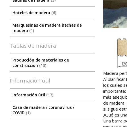
Saunas de madera
3
Hoteles de madera
6
Marquesinas de madera hechas de
madera
1
Tablas de madera
Producción de materiales de
construcción
13
Madera perf
Al planifica
Información útil
los cuales s
importante:
Información útil
17
más asequib
de madera, 
Сasa de madera / coronavirus /
si sigue est
COVID
1
¿Qué es una 
Una barra pe
ranuras o pi