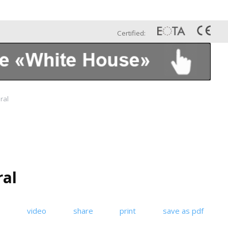
Esp
Galería
Contáctenos
Certified:
ral
ral
video
share
print
save as pdf