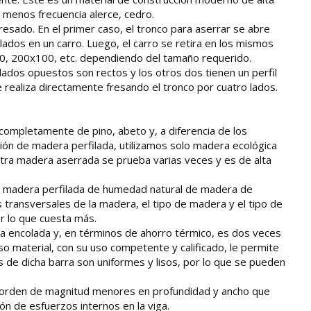
n menos frecuencia alerce, cedro.
resado. En el primer caso, el tronco para aserrar se abre
lados en un carro. Luego, el carro se retira en los mismos
0, 200x100, etc. dependiendo del tamaño requerido.
lados opuestos son rectos y los otros dos tienen un perfil
 realiza directamente fresando el tronco por cuatro lados.
ompletamente de pino, abeto y, a diferencia de los
ción de madera perfilada, utilizamos solo madera ecológica
uestra madera aserrada se prueba varias veces y es de alta
 la madera perfilada de humedad natural de madera de
transversales de la madera, el tipo de madera y el tipo de
or lo que cuesta más.
ra encolada y, en términos de ahorro térmico, es dos veces
 material, con su uso competente y calificado, le permite
les de dicha barra son uniformes y lisos, por lo que se pueden
 un orden de magnitud menores en profundidad y ancho que
ón de esfuerzos internos en la viga.