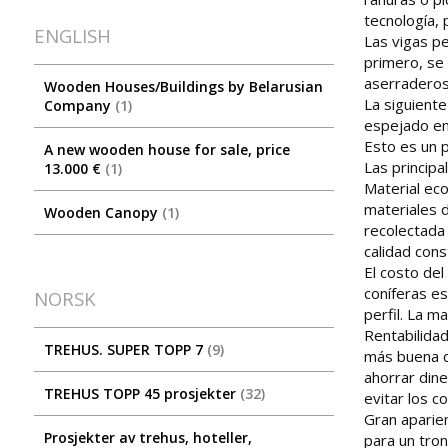
tecnología, 
ENGLISH
Las vigas pe
primero, se 
aserraderos
Wooden Houses/Buildings by Belarusian
La siguiente
Company
1
espejado en 
Esto es un pe
A new wooden house for sale, price
Las principa
13.000 €
1
Material ec
materiales d
Wooden Canopy
1
recolectada 
calidad cons
El costo de
coníferas e
NORSK
perfil. La m
Rentabilida
TREHUS. SUPER TOPP 7
9
más buena q
ahorrar dine
TREHUS TOPP 45 prosjekter
32
evitar los 
Gran aparie
Prosjekter av trehus, hoteller,
para un tron