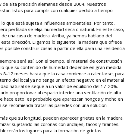
y de alta precisión alemanes desde 2004. Nuestros
tán listos para cumplir con cualquier pedido a tiempo
lo que está sujeta a influencias ambientales. Por tanto,
 perfilada se elija: humedad seca o natural. En este caso,
ón de una casa de madera. Arriba, ya hemos hablado del
esta dirección. Digamos lo siguiente: la madera que ofrece
 posible construir casas a partir de ella para una residencia
iempre será así. Con el tiempo, el material de construcción
por lo que su contenido de humedad depende en gran medida
s 8-12 meses hasta que la casa comience a calentarse, para
erno del local ya no tenga un efecto negativo en el material
ad natural se seque a un valor de equilibrio del 17-20%.
rio proporcionar al espacio interior una ventilación de alta
o se hace esto, es probable que aparezcan hongos y moho en
n se recomienda tratar las paredes con una solución
 más que su longitud, pueden aparecer grietas en la madera.
izar sujetando las coronas con anclajes, tacos y tirantes.
lecerán los lugares para la formación de grietas.