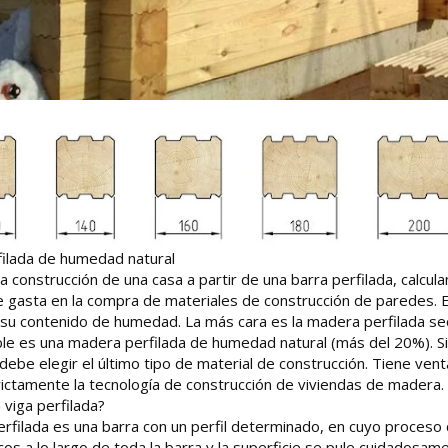
ilada de humedad natural
r la construcción de una casa a partir de una barra perfilada, calc
e gasta en la compra de materiales de construcción de paredes. E
 su contenido de humedad. La más cara es la madera perfilada s
le es una madera perfilada de humedad natural (más del 20%). Si
debe elegir el último tipo de material de construcción. Tiene ve
rictamente la tecnología de construcción de viviendas de madera.
viga perfilada?
rfilada es una barra con un perfil determinado, en cuyo proceso 
cos a lo largo de toda la barra y la superficie se pule cuidadosa