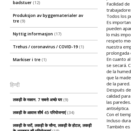
badstuer
12
Facilidad d
trabajadore
Produksjon av byggematerialer av
Todos los p
tre
9
Es important
pueden apar
Nyttig informasjon
17
lo más impor
respeto med
nuestra empr
Trehus / coronavirus / COVID-19
1
prolongada e
En cuanto al
Markiser i tre
1
se secará. 
de la humed
que la mader
de la pared.
हिन्दी
Después de q
calidad par
लकड़ी के मकान. 7 सबसे अच्छे घर
9
las paredes
antiséptica.
लकड़ी के आवास शीर्ष 45 परियोजनाएं
34
Con el tiemp
Incluso dura
लकड़ी के घरों, लकड़ी के सौना, लकड़ी के होटल, लकड़ी
También es n
के अस्तबल की परियोजनाएं
18