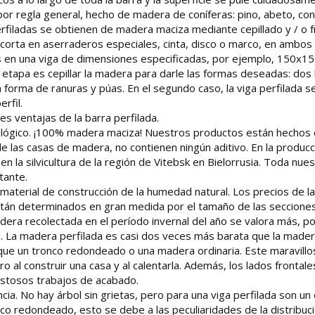
por regla general, hecho de madera de coníferas: pino, abeto, co
rfiladas se obtienen de madera maciza mediante cepillado y / o f
corta en aserraderos especiales, cinta, disco o marco, en ambos 
 en una viga de dimensiones especificadas, por ejemplo, 150x15
 etapa es cepillar la madera para darle las formas deseadas: dos 
forma de ranuras y púas. En el segundo caso, la viga perfilada se
rfil.
les ventajas de la barra perfilada.
ológico. ¡100% madera maciza! Nuestros productos están hechos c
e las casas de madera, no contienen ningún aditivo. En la produc
en la silvicultura de la región de Vitebsk en Bielorrusia. Toda n
tante.
l material de construcción de la humedad natural. Los precios de
stán determinados en gran medida por el tamaño de las secciones 
adera recolectada en el período invernal del año se valora más, p
d. La madera perfilada es casi dos veces más barata que la made
ue un tronco redondeado o una madera ordinaria. Este maravilloso
ro al construir una casa y al calentarla. Además, los lados fronta
costosos trabajos de acabado.
ncia. No hay árbol sin grietas, pero para una viga perfilada son
co redondeado, esto se debe a las peculiaridades de la distribuci