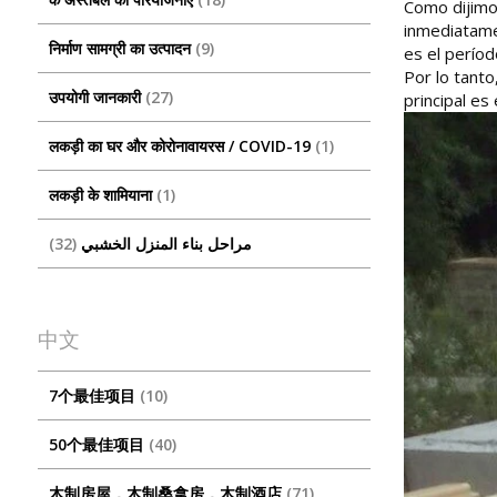
Como dijimo
inmediatame
निर्माण सामग्री का उत्पादन
9
es el períod
Por lo tanto
उपयोगी जानकारी
27
principal es
लकड़ी का घर और कोरोनावायरस / COVID-19
1
लकड़ी के शामियाना
1
32
مراحل بناء المنزل الخشبي
中文
7个最佳项目
10
50个最佳项目
40
木制房屋，木制桑拿房，木制酒店
71