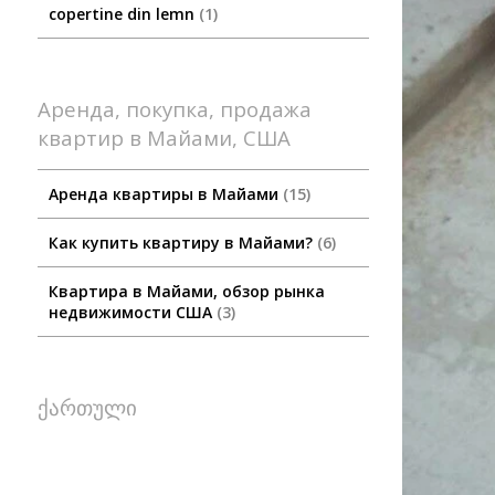
copertine din lemn
1
Аренда, покупка, продажа
квартир в Майами, США
Аренда квартиры в Майами
15
Как купить квартиру в Майами?
6
Квартира в Майами, обзор рынка
недвижимости США
3
ქართული