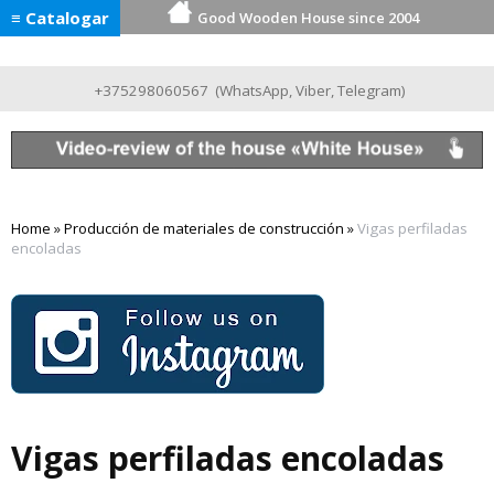
≡ Catalogar
Good Wooden House since 2004
+375298060567
(
WhatsApp
,
Viber
,
Telegram
)
Home
»
Producción de materiales de construcción
»
Vigas perfiladas
encoladas
Vigas perfiladas encoladas