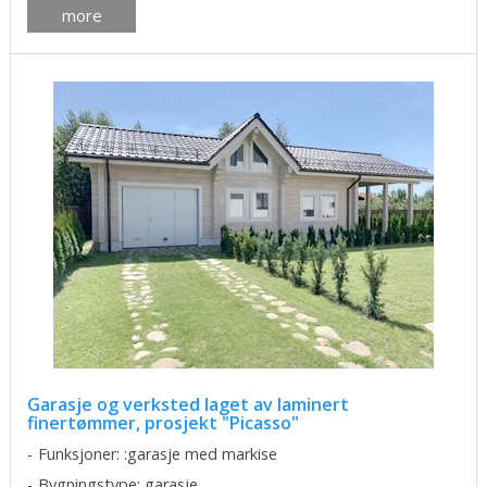
more
Garasje og verksted laget av laminert
finertømmer, prosjekt "Picasso"
Funksjoner: :garasje med markise
Bygningstype: garasje