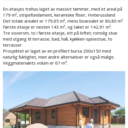
En-etasjes trehus laget av massivt tømmer, med et areal på
179 m², stripefundament, keramiske fliser, Hviterussland
Det totale arealet er 179,65 m², mens boarealet er 80,80 m².
Første etasje er nesten 143 m², og taket er 142,91 m².
Tre soverom, to i første etasje, ett på loftet; romslig stue
med utgang til terrasse, bad, hall, kjøkken-spisestue, to
terrasser.
Prosjektet er laget av en profilert bursa 200x150 med
naturlig fuktighet, men andre alternativer er også mulige.
Veggmaterialets volum er 67 m³.