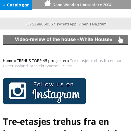
≡ Catalogar
Good Wooden House since 2004
+375298060567
(
WhatsApp
,
Viber
,
Telegram
)
Home
»
TREHUS TOPP 45 prosjekter
»
Tre-etasjes trehus fra en bar,
Hviterussland, prosjekt "varmt" 179 m²
Tre-etasjes trehus fra en