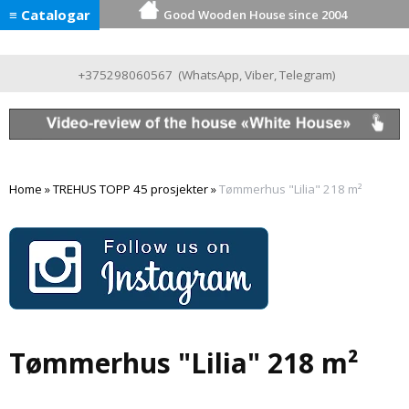
≡ Catalogar
Good Wooden House since 2004
+375298060567
(
WhatsApp
,
Viber
,
Telegram
)
Home
»
TREHUS TOPP 45 prosjekter
»
Tømmerhus "Lilia" 218 m²
Tømmerhus "Lilia" 218 m²