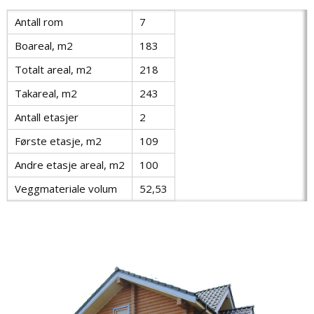
Antall rom
7
Boareal, m2
183
Totalt areal, m2
218
Takareal, m2
243
Antall etasjer
2
Første etasje, m2
109
Andre etasje areal, m2
100
Veggmateriale volum
52,53