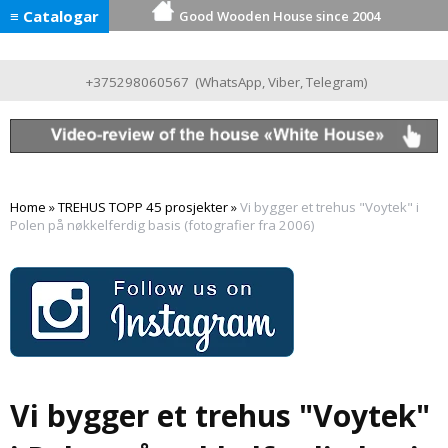
≡ Catalogar
Good Wooden House since 2004
+375298060567
(
WhatsApp
,
Viber
,
Telegram
)
Home
»
TREHUS TOPP 45 prosjekter
»
Vi bygger et trehus "Voytek" i
Polen på nøkkelferdig basis (fotografier fra 2006)
Vi bygger et trehus "Voytek"