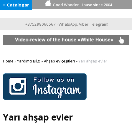
≡ Catalogar
Good Wooden House since 2004
+375298060567
(
WhatsApp
,
Viber
,
Telegram
)
Home
»
Yardımcı Bilgi
»
Ahşap ev çeşitleri
»
Yarı ahşap evler
Yarı ahşap evler