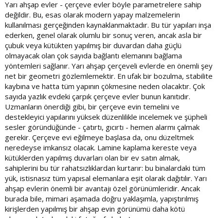
Yarı ahşap evler - çerçeve evler böyle parametrelere sahip
değildir. Bu, esas olarak modern yapay malzemelerin
kullanılması gerçeğinden kaynaklanmaktadır. Bu tür yapıları inşa
ederken, genel olarak olumlu bir sonuç veren, ancak asla bir
çubuk veya kütükten yapılmış bir duvardan daha güçlü
olmayacak olan çok sayıda bağlantı elemanını bağlama
yöntemleri sağlanır. Yarı ahşap çerçeveli evlerde en önemli şey
net bir geometri gözlemlemektir. En ufak bir bozulma, stabilite
kaybına ve hatta tüm yapının çökmesine neden olacaktır. Çok
sayıda yazlık evdeki çarpık çerçeve evler bunun kanıtıdır.
Uzmanların önerdiği gibi, bir çerçeve evin temelini ve
destekleyici yapılarını yüksek düzenlilikle incelemek ve şüpheli
sesler göründüğünde - çatırtı, gıcırtı - hemen alarmı çalmak
gerekir. Çerçeve evi eğilmeye başlasa da, onu düzeltmek
neredeyse imkansız olacak. Lamine kaplama kereste veya
kütüklerden yapılmış duvarları olan bir ev satın almak,
sahiplerini bu tür rahatsızlıklardan kurtarır: bu binalardaki tüm
yük, istisnasız tüm yapısal elemanlara eşit olarak dağıtılır. Yarı
ahşap evlerin önemli bir avantajı özel görünümleridir. Ancak
burada bile, mimari aşamada doğru yaklaşımla, yapıştırılmış
kirişlerden yapılmış bir ahşap evin görünümü daha kötü