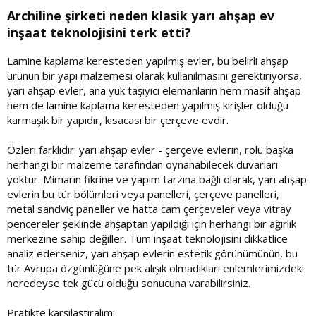
Archiline şirketi neden klasik yarı ahşap ev
inşaat teknolojisini terk etti?
Lamine kaplama keresteden yapılmış evler, bu belirli ahşap
ürünün bir yapı malzemesi olarak kullanılmasını gerektiriyorsa,
yarı ahşap evler, ana yük taşıyıcı elemanların hem masif ahşap
hem de lamine kaplama keresteden yapılmış kirişler olduğu
karmaşık bir yapıdır, kısacası bir çerçeve evdir.
Özleri farklıdır: yarı ahşap evler - çerçeve evlerin, rolü başka
herhangi bir malzeme tarafından oynanabilecek duvarları
yoktur. Mimarın fikrine ve yapım tarzına bağlı olarak, yarı ahşap
evlerin bu tür bölümleri veya panelleri, çerçeve panelleri,
metal sandviç paneller ve hatta cam çerçeveler veya vitray
pencereler şeklinde ahşaptan yapıldığı için herhangi bir ağırlık
merkezine sahip değiller. Tüm inşaat teknolojisini dikkatlice
analiz ederseniz, yarı ahşap evlerin estetik görünümünün, bu
tür Avrupa özgünlüğüne pek alışık olmadıkları enlemlerimizdeki
neredeyse tek gücü olduğu sonucuna varabilirsiniz.
Pratikte karşılaştıralım: