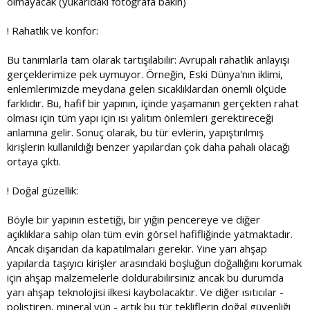
olmayacak (yukarıdaki fotoğrafa bakın)
! Rahatlık ve konfor:
Bu tanımlarla tam olarak tartışılabilir: Avrupalı ​​rahatlık anlayışı
gerçeklerimize pek uymuyor. Örneğin, Eski Dünya'nın iklimi,
enlemlerimizde meydana gelen sıcaklıklardan önemli ölçüde
farklıdır. Bu, hafif bir yapının, içinde yaşamanın gerçekten rahat
olması için tüm yapı için ısı yalıtım önlemleri gerektireceği
anlamına gelir. Sonuç olarak, bu tür evlerin, yapıştırılmış
kirişlerin kullanıldığı benzer yapılardan çok daha pahalı olacağı
ortaya çıktı.
! Doğal güzellik:
Böyle bir yapının estetiği, bir yığın pencereye ve diğer
açıklıklara sahip olan tüm evin görsel hafifliğinde yatmaktadır.
Ancak dışarıdan da kapatılmaları gerekir. Yine yarı ahşap
yapılarda taşıyıcı kirişler arasındaki boşluğun doğallığını korumak
için ahşap malzemelerle doldurabilirsiniz ancak bu durumda
yarı ahşap teknolojisi ilkesi kaybolacaktır. Ve diğer ısıtıcılar -
polistiren, mineral yün - artık bu tür tekliflerin doğal güvenliği