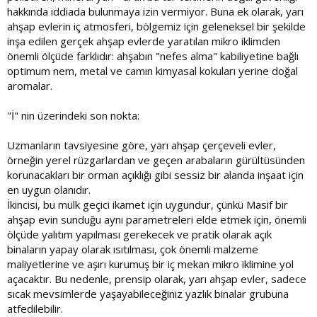
hakkında iddiada bulunmaya izin vermiyor. Buna ek olarak, yarı
ahşap evlerin iç atmosferi, bölgemiz için geleneksel bir şekilde
inşa edilen gerçek ahşap evlerde yaratılan mikro iklimden
önemli ölçüde farklıdır: ahşabın "nefes alma" kabiliyetine bağlı
optimum nem, metal ve camın kimyasal kokuları yerine doğal
aromalar.
"İ" nin üzerindeki son nokta:
Uzmanların tavsiyesine göre, yarı ahşap çerçeveli evler,
örneğin yerel rüzgarlardan ve geçen arabaların gürültüsünden
korunacakları bir orman açıklığı gibi sessiz bir alanda inşaat için
en uygun olanıdır.
İkincisi, bu mülk geçici ikamet için uygundur, çünkü Masif bir
ahşap evin sunduğu aynı parametreleri elde etmek için, önemli
ölçüde yalıtım yapılması gerekecek ve pratik olarak açık
binaların yapay olarak ısıtılması, çok önemli malzeme
maliyetlerine ve aşırı kurumuş bir iç mekan mikro iklimine yol
açacaktır. Bu nedenle, prensip olarak, yarı ahşap evler, sadece
sıcak mevsimlerde yaşayabileceğiniz yazlık binalar grubuna
atfedilebilir.