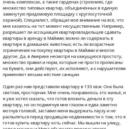
очень комплексах, а также гарденах (строениях, где
множество типовых квартир, объединённых в единую
замкнутую придомовую площадку с круглосуточной
охраной). Специалист, обращал моё внимание на всё, что
мне казалось на тот момент несущественным. Например,
разрешает ли ассоциация квартировладельцев сдавать
квартиры в аренду в Майами; можно ли содержать в
квартире в домашних животных; есть ли возрастные
ограничения на покупку квартиры в Майами и многое
другое. Да, в Америке несмотря на кажущуюся простоту,
множество правил и норм, которые не просто прописаны
на бумаге, они действуют, их исполняют, а к нарушителям
применяют весьма жёсткие санкции.
Один раз нам представили квартиру в 130 кв.м. Она была
светлая, просторная. Мне очень понравилось это жильё, и
я уже хотел сказать, что готов вложить деньги в эту
квартиру, но он подмигнув мне глазом и едва заметно
мотнув головой, заставил меня выдержать паузу и не
распыляться перед продавцом недвижимости о том, что я
готов купить квартиру хоть сейчас. Мы вышли на улицу,
сели в машину и Мира объяснила причину своего