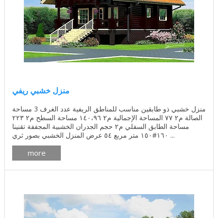
منزل خشبي ريفي
منزل خشبي ذو طابقين مناسب للمناطق الريفية عدد الغرف 3 مساحة
الصالة م٢ ٧٧ المساحة الإجمالية م٢ ١٤٠،٩٦ مساحة السطح م٢ ٢٢٣
مساحة الطابق السفلي م٢ حجم الجدران الخشبية المجففة تقنينا
١٦٠#١٥٠ متر مربع ٥٤ عرض المنزل الخشبي بصور ثري ...
more