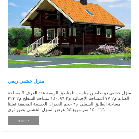
منزل خشبي ريفي
منزل خشبي ذو طابقين مناسب للمناطق الريفية عدد الغرف 3 مساحة
الصالة م٢ ٧٧ المساحة الإجمالية م٢ ١٤٠،٩٦ مساحة السطح م٢ ٢٢٣
مساحة الطابق السفلي م٢ حجم الجدران الخشبية المجففة تقنينا
١٦٠#١٥٠ متر مربع ٥٤ عرض المنزل الخشبي بصور ثري ...
more