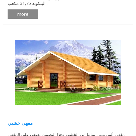
البلكونة 31,75 مكعب ...
more
مقهى خشبي
مقهى ألبى مبني تماما من الخشب وهذا التصميم يضفي على المقهى