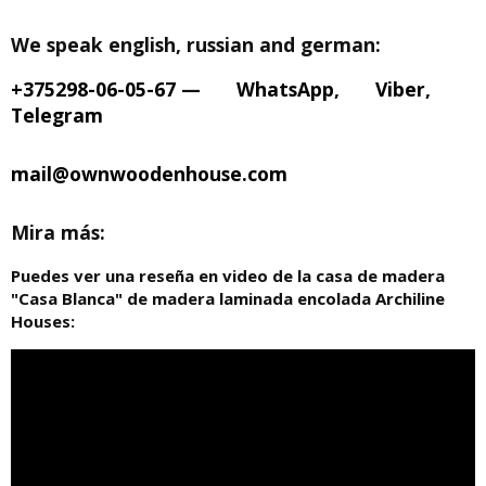
We speak english, russian and german:
+375298-06-05-67
—
WhatsApp
,
Viber
,
Telegram
mail@ownwoodenhouse.com
Mira más:
Puedes ver una reseña en video de la casa de madera
"Casa Blanca" de madera laminada encolada Archiline
Houses: