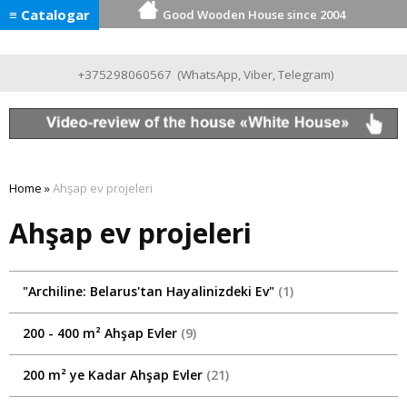
≡ Catalogar
Good Wooden House since 2004
+375298060567
(
WhatsApp
,
Viber
,
Telegram
)
Home
»
Ahşap ev projeleri
Ahşap ev projeleri
"Archiline: Belarus'tan Hayalinizdeki Ev"
1
200 - 400 m² Ahşap Evler
9
200 m² ye Kadar Ahşap Evler
21