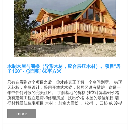
木制木屋与阁楼（异形木材，胶合层压木材）。项目“房
子160” - 总面积160平方米
只有在看到这个项目之后，你才能真正了解一个乡间别墅。 拱形
天花板，房屋设计，采用开放式木梁，起居区设有壁炉 - 这是一
年中任何时候的完美住所。 了解基地的价格 独立计算基础价格
所有建筑工程在建房和修理房屋 - 找出价格 木屋的最佳项目 墙
壁材料最佳住宅项目 木材： 加拿大雪松 ， 松树 ， 云杉 或 冷杉
。 一楼面积：111.5平方米 二楼面积：47.9平方米（包括1.8米的
more
天花板高度） 总面积：159.4平方米 加拿大房屋的平面图华盛顿
pdf下载 加拿大木屋的制造更多 ...