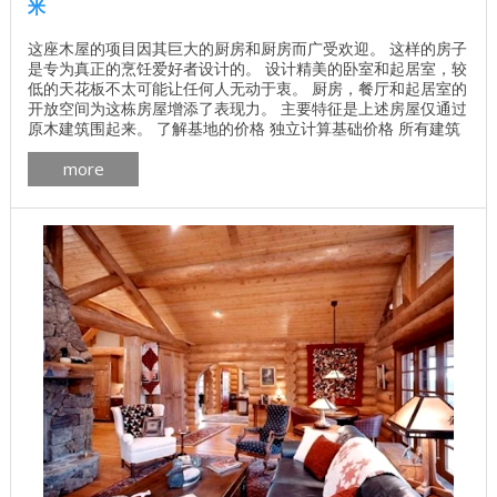
米
这座木屋的项目因其巨大的厨房和厨房而广受欢迎。 这样的房子
是专为真正的烹饪爱好者设计的。 设计精美的卧室和起居室，较
低的天花板不太可能让任何人无动于衷。 厨房，餐厅和起居室的
开放空间为这栋房屋增添了表现力。 主要特征是上述房屋仅通过
原木建筑围起来。 了解基地的价格 独立计算基础价格 所有建筑
工程在建房和修理房屋 - 找出价格 木屋的最佳项目 墙壁材料最
more
佳住宅项目 一楼面积：192.3平方米 ASC ArchiLine公司通过以下
列出的建筑材料提供该项目的实施。 木材： 加拿大雪松 ， 松树
， ...