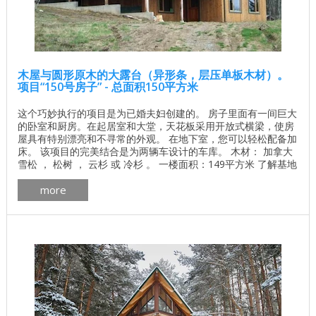
木屋与圆形原木的大露台（异形条，层压单板木材）。
项目“150号房子” - 总面积150平方米
这个巧妙执行的项目是为已婚夫妇创建的。 房子里面有一间巨大
的卧室和厨房。在起居室和大堂，天花板采用开放式横梁，使房
屋具有特别漂亮和不寻常的外观。 在地下室，您可以轻松配备加
床。 该项目的完美结合是为两辆车设计的车库。 木材： 加拿大
雪松 ， 松树 ， 云杉 或 冷杉 。 一楼面积：149平方米 了解基地
的价格 独立计算基础价格 所有建筑工程在建房和修理房屋 - 找
more
出价格 木屋的最佳项目 墙壁材料最佳住宅项目 加拿大房屋的平
面图安大略省pdf下载 加拿大木屋的制造更多 加拿大木屋外部画
廊细节 ...