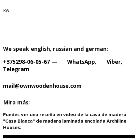
K6
We speak english, russian and german:
+375298-06-05-67
—
WhatsApp
,
Viber
,
Telegram
mail@ownwoodenhouse.com
Mira más:
Puedes ver una reseña en video de la casa de madera
"Casa Blanca" de madera laminada encolada Archiline
Houses: