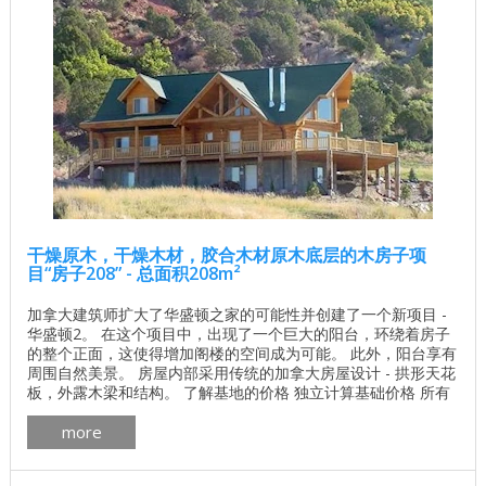
干燥原木，干燥木材，胶合木材原木底层的木房子项
目“房子208” - 总面积208m²
加拿大建筑师扩大了华盛顿之家的可能性并创建了一个新项目 -
华盛顿2。 在这个项目中，出现了一个巨大的阳台，环绕着房子
的整个正面，这使得增加阁楼的空间成为可能。 此外，阳台享有
周围自然美景。 房屋内部采用传统的加拿大房屋设计 - 拱形天花
板，外露木梁和结构。 了解基地的价格 独立计算基础价格 所有
建筑工程在建房和修理房屋 - 找出价格 木屋的最佳项目 墙壁材
more
料最佳住宅项目 木材： 加拿大雪松 ， 松树 ， 云杉 或 冷杉 。
一楼面积：119.8平方米 二楼面积：88.1平方米 ...