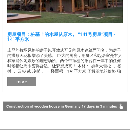
房屋项目：桩基上的木屋从原木。 “141号房屋”项目 -
141平方米
庄严的牧场风格的房子以开放式可见的原木建筑而闻名，为房子
的拱形天花板增添了美感。 巨大的厨房，用餐区和起居室是客人
和家庭休闲娱乐的理想场所。两个带顶棚的阳台在一年中的任何
时候都让周末变得舒适。让梦想成真！ 木材： 加拿大雪松 ， 松
树 ， 云杉 或 冷杉 。 一楼面积：141平方米 了解基地的价格 独
立计算基础价格 所有建筑工程在建房和修理房屋 - 找出价格 木
more
屋的最佳项目 墙壁材料最佳住宅项目 加拿大房屋的平面图新斯
科舍省pdf下载 加拿大木屋的制造更多 加拿大木屋外部画廊细节
...