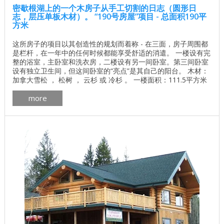
密歇根湖上的一个木房子从手工切割的日志（圆形日
志，层压单板木材）。 “190号房屋”项目 - 总面积190平
方米
这所房子的项目以其创造性的规划而着称 - 在三面，房子周围都
是栏杆，在一年中的任何时候都能享受舒适的消遣。 一楼设有完
整的浴室，主卧室和洗衣房，二楼设有另一间卧室。第三间卧室
设有独立卫生间，但这间卧室的“亮点”是其自己的阳台。 木材：
加拿大雪松 ， 松树 ， 云杉 或 冷杉 。 一楼面积：111.5平方米
二楼面积：78.6平方米 总面积：190.1平方米 了解基地的价格 独
more
立计算基础价格 所有建筑工程在建房和修理房屋 - 找出价格 木
屋的最佳项目 墙壁材料最佳住宅项目 ...