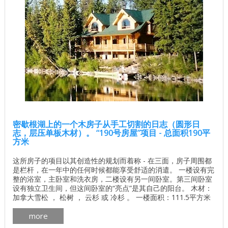
密歇根湖上的一个木房子从手工切割的日志（圆形日
志，层压单板木材）。 “190号房屋”项目 - 总面积190平
方米
这所房子的项目以其创造性的规划而着称 - 在三面，房子周围都
是栏杆，在一年中的任何时候都能享受舒适的消遣。 一楼设有完
整的浴室，主卧室和洗衣房，二楼设有另一间卧室。第三间卧室
设有独立卫生间，但这间卧室的“亮点”是其自己的阳台。 木材：
加拿大雪松 ， 松树 ， 云杉 或 冷杉 。 一楼面积：111.5平方米
二楼面积：78.6平方米 总面积：190.1平方米 了解基地的价格 独
more
立计算基础价格 所有建筑工程在建房和修理房屋 - 找出价格 木
屋的最佳项目 墙壁材料最佳住宅项目 ...