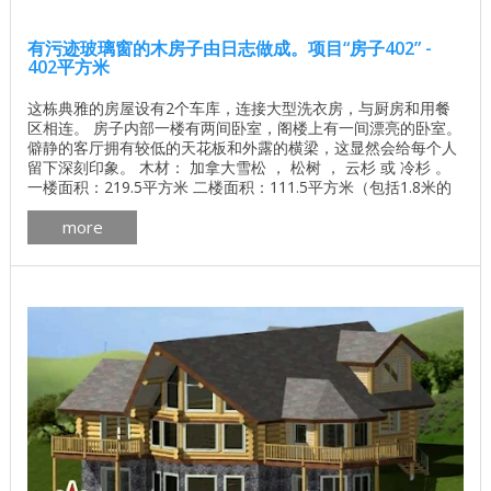
有污迹玻璃窗的木房子由日志做成。项目“房子402” -
402平方米
这栋典雅的房屋设有2个车库，连接大型洗衣房，与厨房和用餐
区相连。 房子内部一楼有两间卧室，阁楼上有一间漂亮的卧室。
僻静的客厅拥有较低的天花板和外露的横梁，这显然会给每个人
留下深刻印象。 木材： 加拿大雪松 ， 松树 ， 云杉 或 冷杉 。
一楼面积：219.5平方米 二楼面积：111.5平方米（包括1.8米的
天花板高度） 车库面积：71.3平方米 总面积：402.3平方米 了解
more
基地的价格 独立计算基础价格 所有建筑工程在建房和修理房屋 -
找出价格 木屋的最佳项目 墙壁材料最佳住宅项目 ...