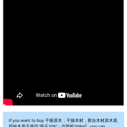
If you want to buy 干燥原木，干燥木材，胶合木材原木底
层的木房子项目“房子208” - 总面积208m² , you can: