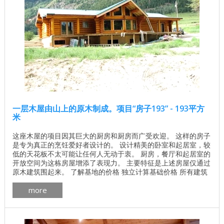
一层木屋由山上的原木制成。项目“房子193” - 193平方
米
这座木屋的项目因其巨大的厨房和厨房而广受欢迎。 这样的房子
是专为真正的烹饪爱好者设计的。 设计精美的卧室和起居室，较
低的天花板不太可能让任何人无动于衷。 厨房，餐厅和起居室的
开放空间为这栋房屋增添了表现力。 主要特征是上述房屋仅通过
原木建筑围起来。 了解基地的价格 独立计算基础价格 所有建筑
工程在建房和修理房屋 - 找出价格 木屋的最佳项目 墙壁材料最
more
佳住宅项目 一楼面积：192.3平方米 ASC ArchiLine公司通过以下
列出的建筑材料提供该项目的实施。 木材： 加拿大雪松 ， 松树
， ...