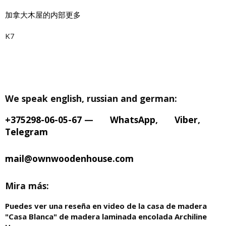
加拿大木屋的内部更多
K7
We speak english, russian and german:
+375298-06-05-67
—
WhatsApp
,
Viber
,
Telegram
mail@ownwoodenhouse.com
Mira más:
Puedes ver una reseña en video de la casa de madera
"Casa Blanca" de madera laminada encolada Archiline