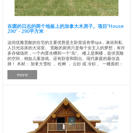
在圆的日志的两个地板上的加拿大木房子。项目“House
290” - 290平方米
这间优雅宽敞的住宅的主要优势是主卧室设有带spa，淋浴和私
人日光浴床的大浴室。 宽敞的厨房只是每个女主人的梦想，有许
多存储场所，一个内置水槽和一个“岛”。 楼上是阁楼，提供宽敞
的空间，例如儿童游戏。还有卧室和阳台。现代家庭的最佳选
择！ 木材： 加拿大雪松 ， 松树 ， 云杉 或 冷杉 。 一楼面积：
180.8平方米 二楼面积：110.1平方米（包括1.8米的天花板高
more
度） 总面积：290.9平方米 了解基地的价格 独立计算基础价格
所有建筑工程在建房和修理房屋 - 找出价格 木屋的最佳项目 ...