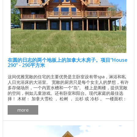
在圆的日志的两个地板上的加拿大木房子。项目“House
290” - 290平方米
这间优雅宽敞的住宅的主要优势是主卧室设有带spa，淋浴和私
人日光浴床的大浴室。 宽敞的厨房只是每个女主人的梦想，有许
多存储场所，一个内置水槽和一个“岛”。 楼上是阁楼，提供宽敞
的空间，例如儿童游戏。还有卧室和阳台。现代家庭的最佳选
择！ 木材： 加拿大雪松 ， 松树 ， 云杉 或 冷杉 。 一楼面积：
180.8平方米 二楼面积：110.1平方米（包括1.8米的天花板高
more
度） 总面积：290.9平方米 了解基地的价格 独立计算基础价格
所有建筑工程在建房和修理房屋 - 找出价格 木屋的最佳项目 ...