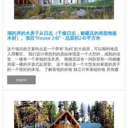
湖的岸的木房子从日志（干燥日志，被碾压的表面饰板
木材）。项目“House 245” - 总面积245平方米
这个项目的主要特点是一个带有“岛屿”的大厨房，可以顺利地流
入用餐区。 我们设计师想到的原始体现是一个大型的，成熟的浴
室，一楼有一个单独的洗衣房。 阁楼层设有一间卧室和一间俯瞰
房屋一楼的开放式起居室。 这个项目是一个大型友好家庭的房子
的一个很好的体现。 了解基地的价格 独立计算基础价格 所有建
筑工程在建房和修理房屋 - 找出价格 木屋的最佳项目 墙壁材料
more
最佳住宅项目 木材： 加拿大雪松 ， 松树 ， 云杉 或 冷杉 。 加
拿大房屋的平面图威斯康星州pdf下载 加拿大木屋的制造更多 ...