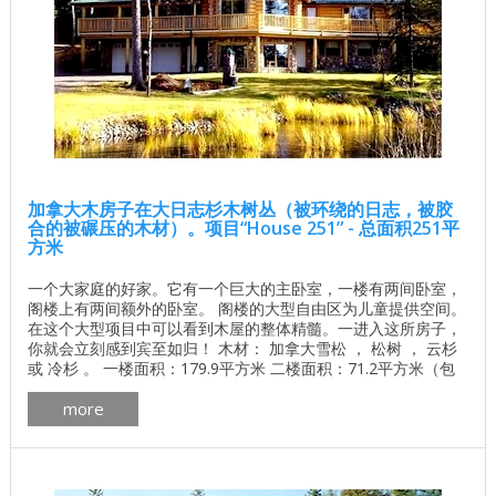
加拿大木房子在大日志杉木树丛（被环绕的日志，被胶
合的被碾压的木材）。项目“House 251” - 总面积251平
方米
一个大家庭的好家。它有一个巨大的主卧室，一楼有两间卧室，
阁楼上有两间额外的卧室。 阁楼的大型自由区为儿童提供空间。
在这个大型项目中可以看到木屋的整体精髓。一进入这所房子，
你就会立刻感到宾至如归！ 木材： 加拿大雪松 ， 松树 ， 云杉
或 冷杉 。 一楼面积：179.9平方米 二楼面积：71.2平方米（包
括1.8米的天花板高度） 总面积：251.1平方米 加拿大房屋的平面
more
图英国哥伦比亚pdf下载 加拿大木屋的制造更多 加拿大木屋外部
画廊细节 加拿大木屋的内部更多 ...