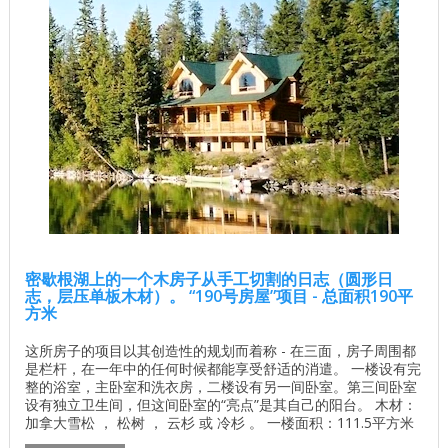
密歇根湖上的一个木房子从手工切割的日志（圆形日
志，层压单板木材）。 “190号房屋”项目 - 总面积190平
方米
这所房子的项目以其创造性的规划而着称 - 在三面，房子周围都
是栏杆，在一年中的任何时候都能享受舒适的消遣。 一楼设有完
整的浴室，主卧室和洗衣房，二楼设有另一间卧室。第三间卧室
设有独立卫生间，但这间卧室的“亮点”是其自己的阳台。 木材：
加拿大雪松 ， 松树 ， 云杉 或 冷杉 。 一楼面积：111.5平方米
二楼面积：78.6平方米 总面积：190.1平方米 了解基地的价格 独