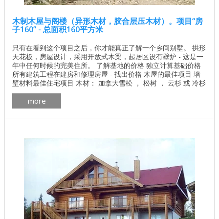
木制木屋与阁楼（异形木材，胶合层压木材）。项目“房
子160” - 总面积160平方米
只有在看到这个项目之后，你才能真正了解一个乡间别墅。 拱形
天花板，房屋设计，采用开放式木梁，起居区设有壁炉 - 这是一
年中任何时候的完美住所。 了解基地的价格 独立计算基础价格
所有建筑工程在建房和修理房屋 - 找出价格 木屋的最佳项目 墙
壁材料最佳住宅项目 木材： 加拿大雪松 ， 松树 ， 云杉 或 冷杉
。 一楼面积：111.5平方米 二楼面积：47.9平方米（包括1.8米的
more
天花板高度） 总面积：159.4平方米 加拿大房屋的平面图华盛顿
pdf下载 加拿大木屋的制造更多 ...