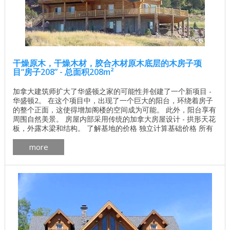
干燥原木，干燥木材，胶合木材原木底层的木房子项
目“房子208” - 总面积208m²
加拿大建筑师扩大了华盛顿之家的可能性并创建了一个新项目 -
华盛顿2。 在这个项目中，出现了一个巨大的阳台，环绕着房子
的整个正面，这使得增加阁楼的空间成为可能。 此外，阳台享有
周围自然美景。 房屋内部采用传统的加拿大房屋设计 - 拱形天花
板，外露木梁和结构。 了解基地的价格 独立计算基础价格 所有
建筑工程在建房和修理房屋 - 找出价格 木屋的最佳项目 墙壁材
more
料最佳住宅项目 木材： 加拿大雪松 ， 松树 ， 云杉 或 冷杉 。
一楼面积：119.8平方米 二楼面积：88.1平方米 ...