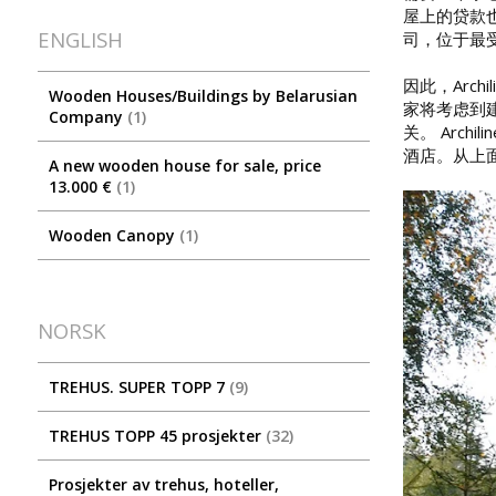
屋上的贷款也
ENGLISH
司，位于最
因此，Arc
Wooden Houses/Buildings by Belarusian
家将考虑到
Company
1
关。 Arc
酒店。从上面
A new wooden house for sale, price
13.000 €
1
Wooden Canopy
1
NORSK
TREHUS. SUPER TOPP 7
9
TREHUS TOPP 45 prosjekter
32
Prosjekter av trehus, hoteller,