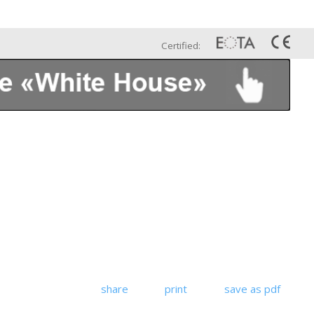
Esp
Galería
Contáctenos
Certified:
share
print
save as pdf