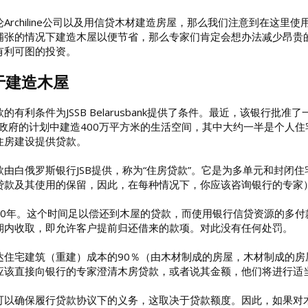
Archiline公司以及用信贷木材建造房屋，那么我们注意到在这
铺张的情况下建造木屋以便节省，那么专家们肯定会想办法减少昂贵
有利可图的投资。
于建造木屋
的有利条件为JSSB Belarusbank提供了条件。最近，该银行
国家政府的计划中建造400万平方米的生活空间，其中大约一半是个人
住房建设提供贷款。
款由白俄罗斯银行JSB提供，称为“住房贷款”。它是为多单元和封闭
贷款及其使用的保留，因此，在每种情况下，你应该咨询银行的专家
20年。这个时间足以偿还到木屋的贷款，而使用银行信贷资源的多付
期内收取，即允许客户提前归还借来的款项。对此没有任何处罚。
达住宅建筑（重建）成本的90％（由木材制成的房屋，木材制成的
应该直接向银行的专家澄清木房贷款，或者说其金额，他们将进行适
可以确保履行贷款协议下的义务，这取决于贷款额度。因此，如果对