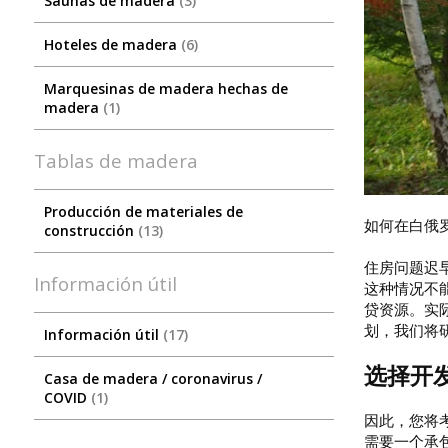
Saunas de madera
3
Hoteles de madera
6
Marquesinas de madera hechas de
madera
1
Tablas de madera
Producción de materiales de
如何在白俄
construcción
13
住房问题迟
Información útil
这种情况不
贷资源。实
划，我们将
Información útil
17
选择开
Сasa de madera / coronavirus /
COVID
1
因此，您将
需要一个承