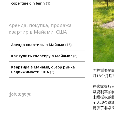
copertine din lemn
1
Аренда, покупка, продажа
квартир в Майами, США
Аренда квартиры в Майами
15
Как купить квартиру в Майами?
6
Квартира в Майами, обзор рынка
同样重要的
недвижимости США
3
月18个月
在这家银行
融资利率的
ქართული
未经授权的
个人现金储
提供了非常