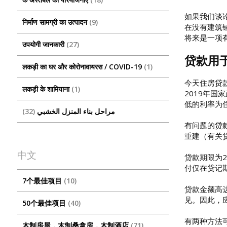
如果我们谈论
निर्माण सामग्री का उत्पादन
9
在没有建筑
将来是一项
उपयोगी जानकारी
27
贷款用
लकड़ी का घर और कोरोनावायरस / COVID-19
1
今天住房贷款
लकड़ी के शामियाना
1
2019年
低的利率为
32
مراحل بناء المنزل الخشبي
有问题的贷
重建（有关
中文
贷款期限为
付仅在贷记
7个最佳项目
10
贷款金额高
见。因此，
50个最佳项目
40
有两种方法
木制房屋，木制桑拿房，木制酒店
71