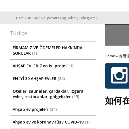
Good Wooden House since 2004
+375298060567
(
WhatsApp
,
Viber
,
Telegram
)
Türkçe
FİRMAMIZ VE ÖDEMELER HAKKINDA
SORULAR
1
Home
»
有用
AHŞAP EVLER 7 en iyi proje
11
EN İYİ 30 AHŞAP EVLER
35
Oteller, saunalar, çardaklar, ızgara
evler, restoranlar, gölgelikler
15
如何
Ahşap ev projeleri
34
Ahşap ev ve koronavirüs / COVID-19
1