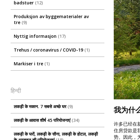
badstuer
12
Produksjon av byggematerialer av
tre
9
Nyttig informasjon
17
Trehus / coronavirus / COVID-19
1
Markiser i tre
1
हिन्दी
लकड़ी के मकान. 7 सबसे अच्छे घर
9
我为什
लकड़ी के आवास शीर्ष 45 परियोजनाएं
34
许多已经在
住房贷款是
लकड़ी के घरों, लकड़ी के सौना, लकड़ी के होटल, लकड़ी
势。因此，
के अस्तबल की परियोजनाएं
18