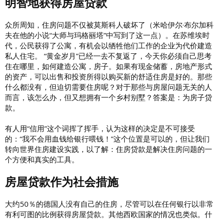
明智地获得房屋贷款
众所周知，住房问题不仅被莫斯科人破坏了（米哈伊尔·布尔加科
夫在他的小说“大师与玛格丽塔”中写到了这一点）。在苏维埃时
代，公民获得了公寓，有机会以牺牲他们工作的企业为代价建造
私人住宅。 “黄金岁月”已经一去不复返了，今天你必须自己思考
住在哪里，如何建造公寓，房子。如果有现金储蓄，房地产形式
的资产，可以出售和投资所得以购买新的舒适住房是好的。那些
什么都没有，但迫切需要住房呢？对于那些与房屋问题无关的人
而言，该怎么办，但又想拥有一个乡村别墅？答案是：为房子贷
款。
有人用“信用”这个词挥了挥手，认为这样的决定是不可接受
的：“我不会用血钱给银行喂钱！”这个位置是可以的，但让我们
转向世界住房建设实践，以了解：住房贷款是解决住房问题的一
个方便和真实的工具。
房屋贷款作为社会措施
大约50％的德国人没有自己的住房，尽管可以在任何银行以非常
有利可图的比例获得房屋贷款。其他西欧国家的情况也类似。什