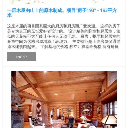
一层木屋由山上的原木制成。项目“房子193” - 193平方
米
这座木屋的项目因其巨大的厨房和厨房而广受欢迎。 这样的房子
是专为真正的烹饪爱好者设计的。 设计精美的卧室和起居室，较
低的天花板不太可能让任何人无动于衷。 厨房，餐厅和起居室的
开放空间为这栋房屋增添了表现力。 主要特征是上述房屋仅通过
原木建筑围起来。 了解基地的价格 独立计算基础价格 所有建筑
工程在建房和修理房屋 - 找出价格 木屋的最佳项目 墙壁材料最
more
佳住宅项目 一楼面积：192.3平方米 ASC ArchiLine公司通过以下
列出的建筑材料提供该项目的实施。 木材： 加拿大雪松 ， 松树
， ...