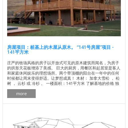
房屋项目：桩基上的木屋从原木。 “141号房屋”项目 -
141平方米
庄严的牧场风格的房子以开放式可见的原木建筑而闻名，为房子
的拱形天花板增添了美感。 巨大的厨房，用餐区和起居室是客人
和家庭休闲娱乐的理想场所。两个带顶棚的阳台在一年中的任何
时候都让周末变得舒适。让梦想成真！ 木材： 加拿大雪松 ， 松
树 ， 云杉 或 冷杉 。 一楼面积：141平方米 了解基地的价格 独
立计算基础价格 所有建筑工程在建房和修理房屋 - 找出价格 木
more
屋的最佳项目 墙壁材料最佳住宅项目 加拿大房屋的平面图新斯
科舍省pdf下载 加拿大木屋的制造更多 加拿大木屋外部画廊细节
...