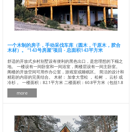
一个木制的房子，手动采伐车库（圆木，干原木，胶合
木材）。 “143号房屋”项目 - 总面积143平方米
舒适的开放式乡村别墅设有便利的黑色出口，是您理想的下榻之
地。 一楼设有一间卧室和一间浴室，阁楼层设有一间主卧室。
阁楼的开放空间可用作办公室，游戏室或睡眠区。 简洁的设计和
精彩的内容的完美结合。 木材： 加拿大雪松 ， 松树 ， 云杉 或
冷杉 。 一楼面积：82.1平方米 二楼面积：60.8平方米（包括1.8
米的天花板高度） 总面积：142.9平方米 了解基地的价格 独立计
more
算基础价格 所有建筑工程在建房和修理房屋 - 找出价格 木屋的
最佳项目 墙壁材料最佳住宅项目 ...