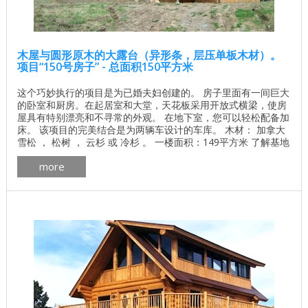
木屋与圆形原木的大露台（异形条，层压单板木材）。
项目“150号房子” - 总面积150平方米
这个巧妙执行的项目是为已婚夫妇创建的。 房子里面有一间巨大
的卧室和厨房。在起居室和大堂，天花板采用开放式横梁，使房
屋具有特别漂亮和不寻常的外观。 在地下室，您可以轻松配备加
床。 该项目的完美结合是为两辆车设计的车库。 木材： 加拿大
雪松 ， 松树 ， 云杉 或 冷杉 。 一楼面积：149平方米 了解基地
的价格 独立计算基础价格 所有建筑工程在建房和修理房屋 - 找
more
出价格 木屋的最佳项目 墙壁材料最佳住宅项目 加拿大房屋的平
面图安大略省pdf下载 加拿大木屋的制造更多 加拿大木屋外部画
廊细节 ...