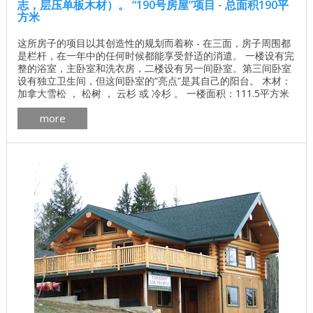
志，层压单板木材）。 “190号房屋”项目 - 总面积190平
方米
这所房子的项目以其创造性的规划而着称 - 在三面，房子周围都
是栏杆，在一年中的任何时候都能享受舒适的消遣。 一楼设有完
整的浴室，主卧室和洗衣房，二楼设有另一间卧室。第三间卧室
设有独立卫生间，但这间卧室的“亮点”是其自己的阳台。 木材：
加拿大雪松 ， 松树 ， 云杉 或 冷杉 。 一楼面积：111.5平方米
二楼面积：78.6平方米 总面积：190.1平方米 了解基地的价格 独
more
立计算基础价格 所有建筑工程在建房和修理房屋 - 找出价格 木
屋的最佳项目 墙壁材料最佳住宅项目 ...