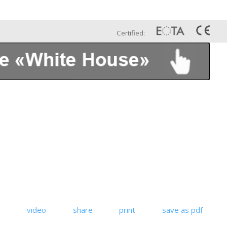
Esp
Galería
Contáctenos
Certified:
video
share
print
save as pdf