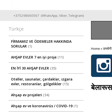
Good Wooden House since 2004
+375298060567
(
WhatsApp
,
Viber
,
Telegram
)
Türkçe
FİRMAMIZ VE ÖDEMELER HAKKINDA
SORULAR
1
Home
»
उपयोगी
AHŞAP EVLER 7 en iyi proje
11
EN İYİ 30 AHŞAP EVLER
35
Oteller, saunalar, çardaklar, ızgara
evler, restoranlar, gölgelikler
15
बेलारूस
Ahşap ev projeleri
34
Ahşap ev ve koronavirüs / COVID-19
1