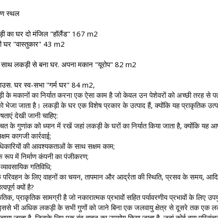
माण स्थल
़ी का घर दो मंजिल "हॉलैंड" 167 m2
ी घर "वास्तुकार" 43 m2
े साथ लकड़ी से बना घर. अपना मकान "यूरोप" 82 m2
हाउस. घर स्व-सभा "गर्म घर" 84 m2,
ी के मकानों का निर्यात करना एक ऐसा काम है जो केवल उन पेशेवरों को अच्छी तरह से पता है
 भेजा जाता है। लकड़ी के घर एक विशेष प्रकार के उत्पाद हैं, क्योंकि यह प्राकृतिक उ
षताएं देखी जानी चाहिए:
बचत के गुणांक को ध्यान में रखें जहां लकड़ी के घरों का निर्यात किया जाता है, क्योंकि यह 
्षम कागजी कार्रवाई;
धिकारियों की आवश्यकताओं के साथ सक्षम काम;
े रूप में निर्माण कंपनी का पंजीकरण;
 व्यावसायिक गतिविधि;
 परिवहन के लिए वाहनों का चयन, तापमान और आर्द्रता की स्थिति, प्रसव के समय, आदि क
पूर्ण क्यों है?
ृतिक, प्राकृतिक सामग्री है जो नकारात्मक प्रभावों सहित पर्यावरणीय प्रभावों के लि
ससे भी अधिक लकड़ी के सभी गुणों को जाने बिना एक जलवायु क्षेत्र से दूसरे तक एक
पहुंचाया जाता है, जिसके लिए एक बंद वाहन का उपयोग किया जाता है, जहां कोई वायु परिसंचरण