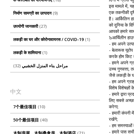
इस मामले में, 
एक तकनीकी दृष्
निर्माण सामग्री का उत्पादन
9
है। आर्किलिन हा
को दुनिया के विभ
उपयोगी जानकारी
27
आपको हमारे साथ
Ъआर्चिलीन हाउस
लकड़ी का घर और कोरोनावायरस / COVID-19
1
- हम अपने उत्पाद
- बेलारूस यूरोप
लकड़ी के शामियाना
1
करके होम किट की
- हमने अपने ग्
32
مراحل بناء المنزل الخشبي
उच्च गुणवत्ता, तक
जैसे लकड़ी के 
- हम अपने ग्राह
विशेष विशेषज्ञो
中文
- हमारे द्वारा 
लिए सबसे अच्छा 
करेगा;
7个最佳项目
10
- हमारी कंपनी म
रखेंगे;
50个最佳项目
40
- हम समस्याओं के
- हमारे पास सभी
木制房屋，木制桑拿房，木制酒店
71